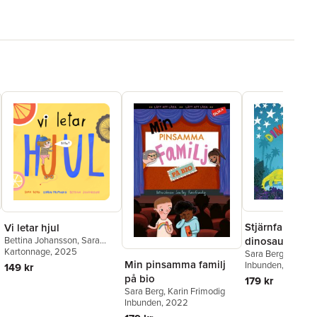
Stjärnfall i
Vi letar hjul
dinosaurieland
Bettina Johansson
,
Sara
Berg
Kartonnage
,
Karin Frimodig
, 2025
Sara Berg
,
Karin F
Min pinsamma familj
Sanna Borell
Inbunden
, 2020
149 kr
på bio
179 kr
Sara Berg
,
Karin Frimodig
Inbunden
, 2022