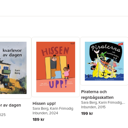
Piraterna och
regnbågsskatten
Sara Berg
,
Karin Frimodig
,
Hissen upp!
or av dagen
Maria Poll
Inbunden
, 2015
Sara Berg
,
Karin Frimodig
199 kr
Inbunden
, 2024
2025
189 kr