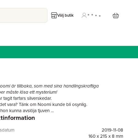
Välj butik
omi är tillbaka, som med sina handlingskraftiga
r måste lösa ett mysterium!
tagit farfars silverskedar.
et vara? Tänk om Noomi kunde bli osynlig.
hon kunna avslöja tjuven ...
tinformation
ag tilldelades Rättvisepriset 2012 för sitt arbete för
het och jämlikhet i bokvärlden. MILJÖ OCH HÅLLBARHET: På
 vi värna det hållbara och klimatkloka läsandet. Därför trycks
gsdatum
2019-11-08
er på andra sidan Östersjön, i Baltikum, på ett FSC-märkt
160 x 215 x 8 mm