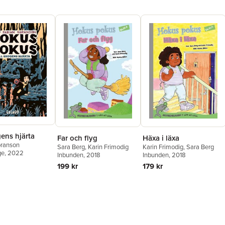
gens hjärta
Far och flyg
Häxa i läxa
öranson
Sara Berg
,
Karin Frimodig
Karin Frimodig
,
Sara Berg
ge
, 2022
Inbunden
, 2018
Inbunden
, 2018
199 kr
179 kr