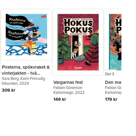
Piraterna, spökvraket &
vinterjakten - två
Del 3
Sara Berg
,
Karin Frimodig
böcker i en!
Vargarnas fest
Den magiska k
Inbunden
, 2024
Fabian Göranson
Fabian Göranson
309 kr
Kartonnage
, 2022
Kartonnage
, 2021
149 kr
179 kr