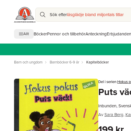
Sök efter
läsglädje bland miljontals titlar
Böcker
Pennor och tillbehör
Anteckning
Erbjudande
Allt
Barn och ungdom
Barnböcker 6-9 år
Kapitelböcker
Del i serien
Hokus 
Puts vä
Inbunden, Svens
Av
Sara Berg
,
Ka
199 kr