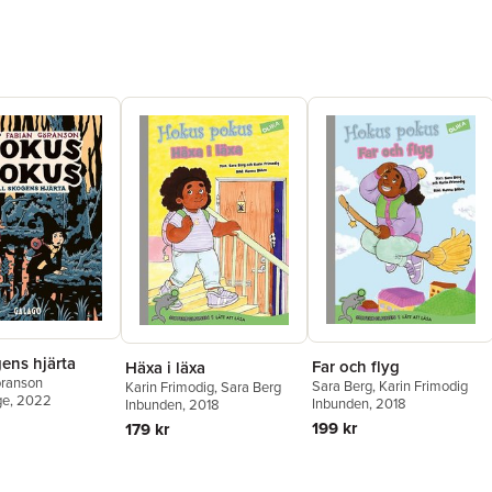
gens hjärta
Far och flyg
Häxa i läxa
öranson
Sara Berg
,
Karin Frimodig
Karin Frimodig
,
Sara Berg
ge
, 2022
Inbunden
, 2018
Inbunden
, 2018
199 kr
179 kr