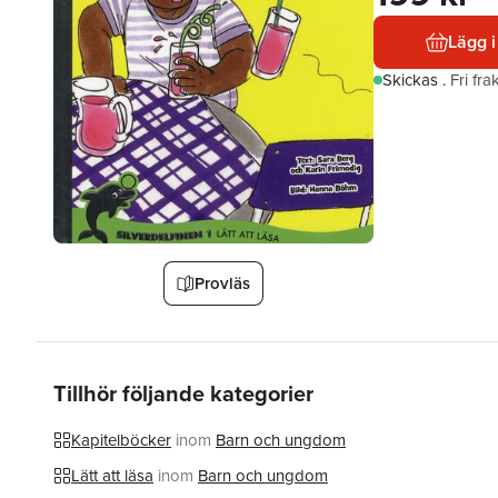
Lägg i
Skickas
.
Fri fr
Provläs
Tillhör följande kategorier
Kapitelböcker
inom
Barn och ungdom
Lätt att läsa
inom
Barn och ungdom