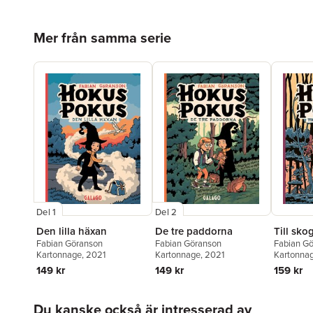
Hoppa över listan
Mer från samma serie
Del 1
Del 2
Den lilla häxan
De tre paddorna
Till sko
Fabian Göranson
Fabian Göranson
Fabian G
Kartonnage
, 2021
Kartonnage
, 2021
Kartonna
149 kr
149 kr
159 kr
Hoppa över listan
Du kanske också är intresserad av