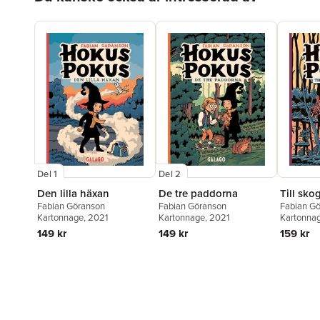
Del 1
Del 2
Den lilla häxan
De tre paddorna
Till sko
Fabian Göranson
Fabian Göranson
Fabian G
Kartonnage
, 2021
Kartonnage
, 2021
Kartonna
149 kr
149 kr
159 kr