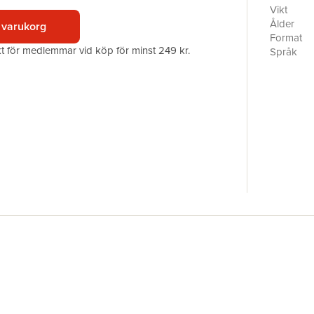
papper oc
Vikt
lite dyrar
Ålder
 varukorg
Format
akt för medlemmar vid köp för minst 249 kr.
Språk
Läsålder
Serie
Antal sid
Förlag
Illustratör
ISBN
Miljömärk