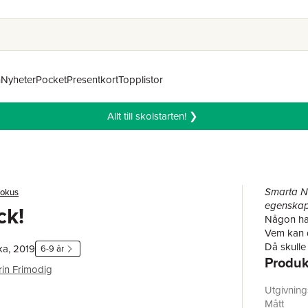
n
Nyheter
Pocket
Presentkort
Topplistor
Allt till skolstarten! ❯
Smarta No
pokus
egenskape
ck!
Någon har 
Vem kan d
Då skulle 
ka, 2019
6-9 år
Produk
OLIKA förl
rin Frimodig
jämställd
OLIKA vill
Utgivnin
våra böck
Mått