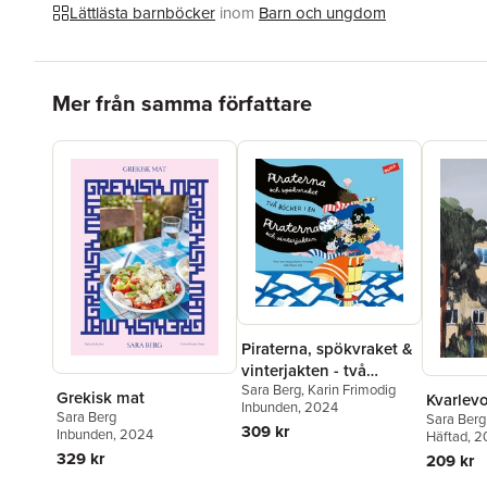
Lättlästa barnböcker
inom
Barn och ungdom
Hoppa över listan
Mer från samma författare
Piraterna, spökvraket &
vinterjakten - två
Sara Berg
,
Karin Frimodig
böcker i en!
Grekisk mat
Kvarlev
Inbunden
, 2024
Sara Berg
Sara Berg
309 kr
Inbunden
, 2024
Häftad
, 
329 kr
209 kr