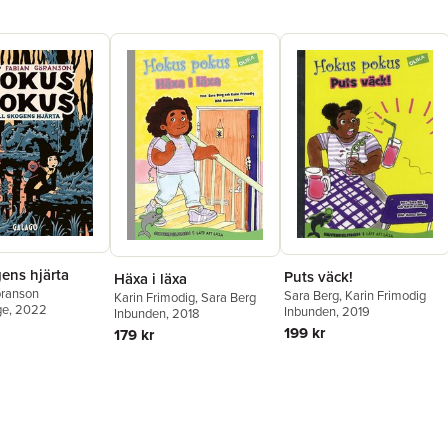
gens hjärta
Puts väck!
Häxa i läxa
öranson
Sara Berg
,
Karin Frimodig
Karin Frimodig
,
Sara Berg
ge
, 2022
Inbunden
, 2019
Inbunden
, 2018
199 kr
179 kr