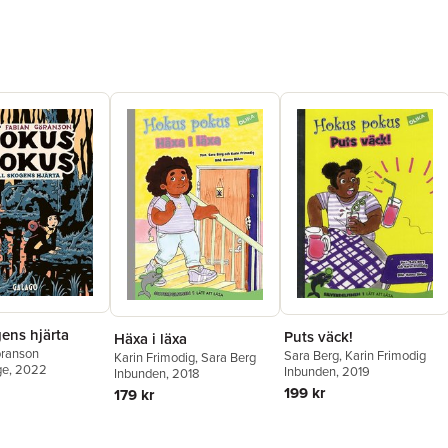
gens hjärta
Puts väck!
Häxa i läxa
öranson
Sara Berg
,
Karin Frimodig
Karin Frimodig
,
Sara Berg
ge
, 2022
Inbunden
, 2019
Inbunden
, 2018
199 kr
179 kr