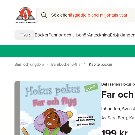
Sök efter
läsglädje bland miljontals titlar
Böcker
Pennor och tillbehör
Anteckning
Erbjudande
Allt
Barn och ungdom
Barnböcker 6-9 år
Kapitelböcker
Del i serien
Hokus 
Far och
Inbunden, Svens
Av
Sara Berg
,
Ka
199 kr