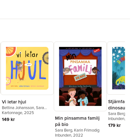
Stjärnfall i
Vi letar hjul
dinosaurieland
Bettina Johansson
,
Sara
Berg
Kartonnage
,
Karin Frimodig
, 2025
Sara Berg
,
Karin F
Min pinsamma familj
Sanna Borell
Inbunden
, 2020
149 kr
på bio
179 kr
Sara Berg
,
Karin Frimodig
Inbunden
, 2022