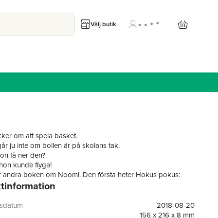
Välj butik
ker om att spela basket.
år ju inte om bollen är på skolans tak.
on få ner den?
hon kunde flyga!
r andra boken om Noomi. Den första heter Hokus pokus:
tinformation
a.
 ingår i Olikas serie med lättlästa böcker som passar barn
 läsa. Korta meningar. Lite text per sida.
gsdatum
2018-08-20
boken:
156 x 216 x 8 mm