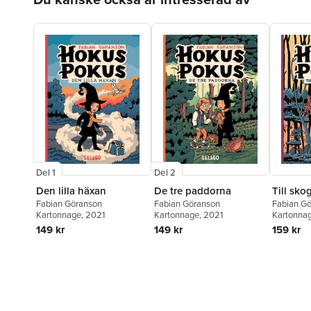
Del 1
Del 2
Den lilla häxan
De tre paddorna
Till sko
Fabian Göranson
Fabian Göranson
Fabian G
Kartonnage
, 2021
Kartonnage
, 2021
Kartonna
149 kr
149 kr
159 kr