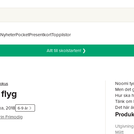
n
Nyheter
Pocket
Presentkort
Topplistor
Allt till skolstarten! ❯
Noomi tyc
pokus
Men det g
 flyg
Hur ska h
Tänk om 
Det här ä
ka, 2018
6-9 år
Produk
Häxa i läx
rin Frimodig
Denna bok
som börjat
Utgivnin
Sagt om 
Mått