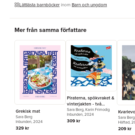
Lättlästa barnböcker
inom
Barn och ungdom
Hoppa över listan
Mer från samma författare
Piraterna, spökvraket &
vinterjakten - två
böcker i en!
Sara Berg
,
Karin Frimodig
Grekisk mat
Kvarlev
Inbunden
, 2024
Sara Berg
Sara Berg
309 kr
Inbunden
, 2024
Häftad
, 
329 kr
209 kr