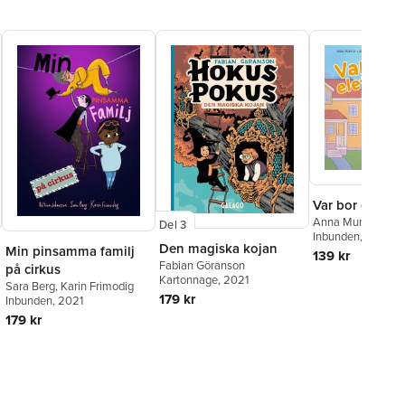
Var bor elefan
Anna Munyua
,
Wo
Del 3
Oliphant
Inbunden
, 2024
Den magiska kojan
Min pinsamma familj
139 kr
Fabian Göranson
på cirkus
Kartonnage
, 2021
Sara Berg
,
Karin Frimodig
179 kr
Inbunden
, 2021
179 kr