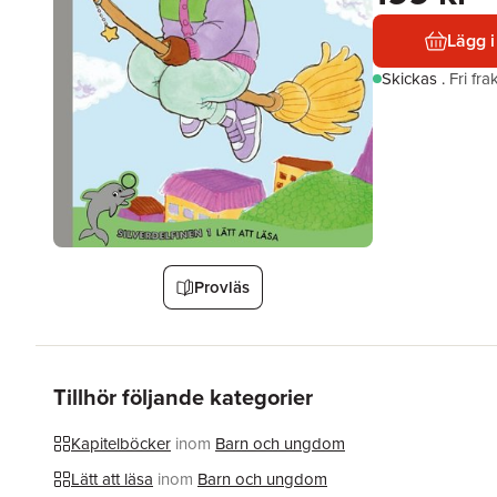
Lägg i
Skickas
.
Fri fr
Provläs
Tillhör följande kategorier
Kapitelböcker
inom
Barn och ungdom
Lätt att läsa
inom
Barn och ungdom