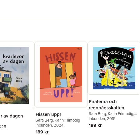
Piraterna och
regnbågsskatten
Sara Berg
,
Karin Frimodig
,
Hissen upp!
or av dagen
Maria Poll
Inbunden
, 2015
Sara Berg
,
Karin Frimodig
199 kr
Inbunden
, 2024
2025
189 kr