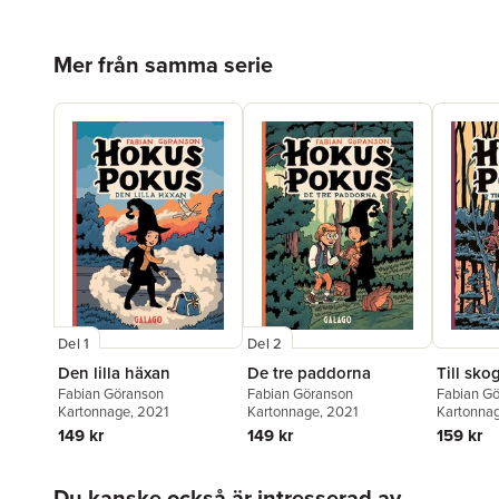
Hoppa över listan
Mer från samma serie
Del 1
Del 2
Den lilla häxan
De tre paddorna
Till sko
Fabian Göranson
Fabian Göranson
Fabian G
Kartonnage
, 2021
Kartonnage
, 2021
Kartonna
149 kr
149 kr
159 kr
Hoppa över listan
Du kanske också är intresserad av