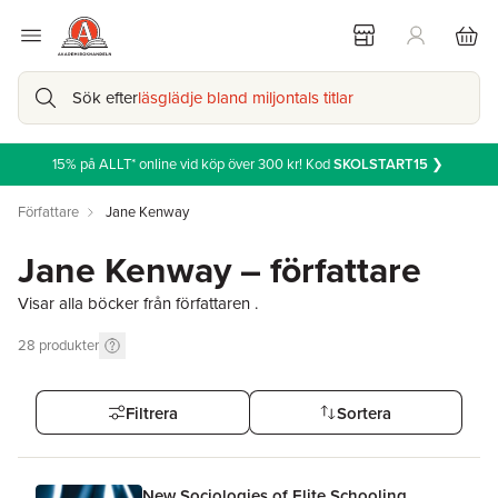
Sök efter
läsglädje bland miljontals titlar
15% på ALLT* online vid köp över 300 kr! Kod
SKOLSTART15
❯
Författare
Jane Kenway
Jane Kenway – författare
Visar alla böcker från författaren .
28
produkter
Filtrera
Sortera
New Sociologies of Elite Schooling