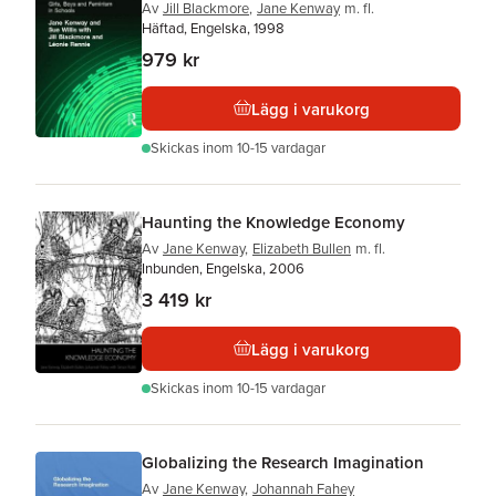
Av
Jill Blackmore
,
Jane Kenway
m. fl.
Häftad, Engelska, 1998
979 kr
Lägg i varukorg
Skickas
inom 10-15 vardagar
Haunting the Knowledge Economy
Av
Jane Kenway
,
Elizabeth Bullen
m. fl.
Inbunden, Engelska, 2006
3 419 kr
Lägg i varukorg
Skickas
inom 10-15 vardagar
Globalizing the Research Imagination
Av
Jane Kenway
,
Johannah Fahey