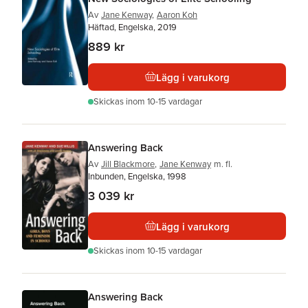
Av
Jane Kenway
,
Aaron Koh
Häftad, Engelska, 2019
889 kr
Lägg i varukorg
Skickas
inom 10-15 vardagar
Answering Back
Av
Jill Blackmore
,
Jane Kenway
m. fl.
Inbunden, Engelska, 1998
3 039 kr
Lägg i varukorg
Skickas
inom 10-15 vardagar
Answering Back