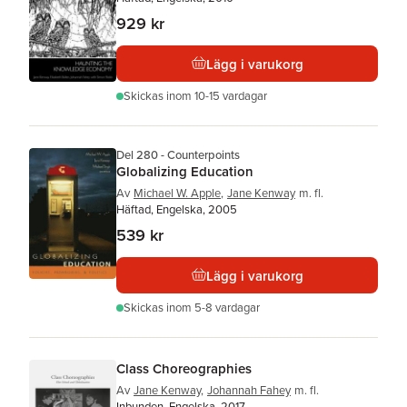
929 kr
Lägg i varukorg
Skickas
inom 10-15 vardagar
Del 280 - Counterpoints
Globalizing Education
Av
Michael W. Apple
,
Jane Kenway
m. fl.
Häftad, Engelska, 2005
539 kr
Lägg i varukorg
Skickas
inom 5-8 vardagar
Class Choreographies
Av
Jane Kenway
,
Johannah Fahey
m. fl.
Inbunden, Engelska, 2017