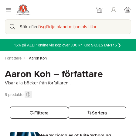
Sök efter
läsglädje bland miljontals titlar
15% på ALLT* online vid köp över 300 kr! Kod
SKOLSTART15
❯
Författare
Aaron Koh
Aaron Koh – författare
Visar alla böcker från författaren .
9
produkter
Filtrera
Sortera
New Sociologies of Elite Schooling