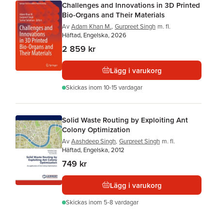
Challenges and Innovations in 3D Printed
Bio-Organs and Their Materials
Av
Adam Khan M.
,
Gurpreet Singh
m. fl.
Häftad, Engelska, 2026
2 859 kr
Lägg i varukorg
Skickas
inom 10-15 vardagar
Solid Waste Routing by Exploiting Ant
Colony Optimization
Av
Aashdeep Singh
,
Gurpreet Singh
m. fl.
Häftad, Engelska, 2012
749 kr
Lägg i varukorg
Skickas
inom 5-8 vardagar