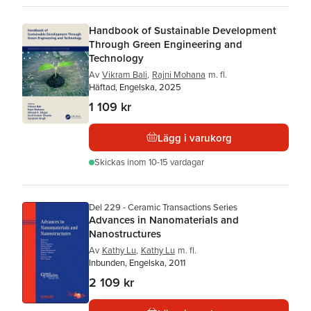
Handbook of Sustainable Development
Through Green Engineering and
Technology
Av
Vikram Bali
,
Rajni Mohana
m. fl.
Häftad, Engelska, 2025
1 109 kr
Lägg i varukorg
Skickas
inom 10-15 vardagar
Del 229 - Ceramic Transactions Series
Advances in Nanomaterials and
Nanostructures
Av
Kathy Lu
,
Kathy Lu
m. fl.
Inbunden, Engelska, 2011
2 109 kr