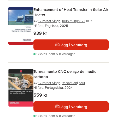
Enhancement of Heat Transfer in Solar Air
Heater
Av
Gurpreet Singh
,
Kulbir Singh Gill
m. fl.
Häftad, Engelska, 2025
939 kr
Lägg i varukorg
Skickas
inom 5-8 vardagar
Torneamento CNC de aço de médio
carbono
Av
Gurpreet Singh
,
Yacov Sahijpaul
Häftad, Portugisiska, 2024
559 kr
Lägg i varukorg
Skickas
inom 5-8 vardagar