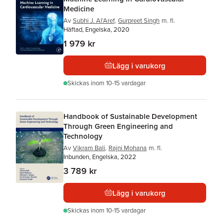
Medicine
Av
Subhi J. Al'Aref
,
Gurpreet Singh
m. fl.
Häftad, Engelska, 2020
1 979 kr
Lägg i varukorg
Skickas
inom 10-15 vardagar
Handbook of Sustainable Development
Through Green Engineering and
Technology
Av
Vikram Bali
,
Rajni Mohana
m. fl.
Inbunden, Engelska, 2022
3 789 kr
Lägg i varukorg
Skickas
inom 10-15 vardagar