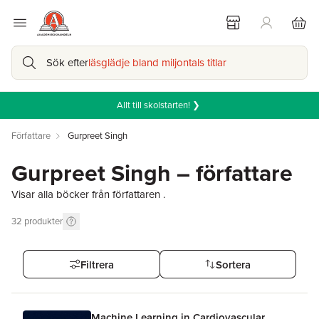
Sök efter
läsglädje bland miljontals titlar
Allt till skolstarten! ❯
Författare
Gurpreet Singh
Gurpreet Singh – författare
Visar alla böcker från författaren .
32
produkter
Filtrera
Sortera
Machine Learning in Cardiovascular