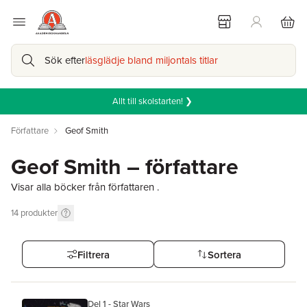
Sök efter
läsglädje bland miljontals titlar
Allt till skolstarten! ❯
Författare
Geof Smith
Geof Smith – författare
Visar alla böcker från författaren .
14
produkter
Filtrera
Sortera
Del 1 - Star Wars