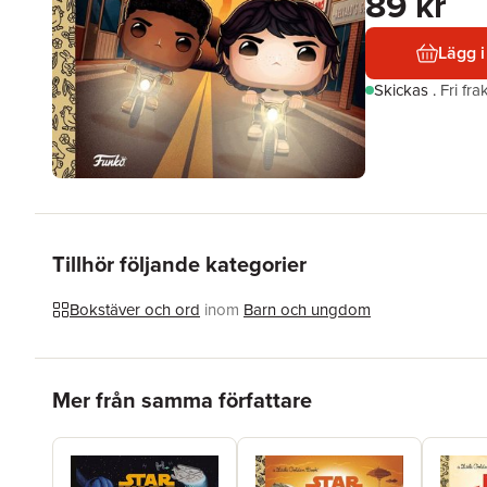
89 kr
Lägg i
Skickas
.
Fri fr
Tillhör följande kategorier
Bokstäver och ord
inom
Barn och ungdom
Hoppa över listan
Mer från samma författare