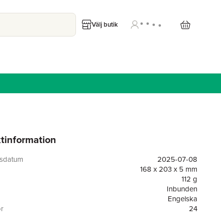
Välj butik
tinformation
gsdatum
2025-07-08
168 x 203 x 5 mm
112 g
Inbunden
Engelska
or
24
Random House USA Inc