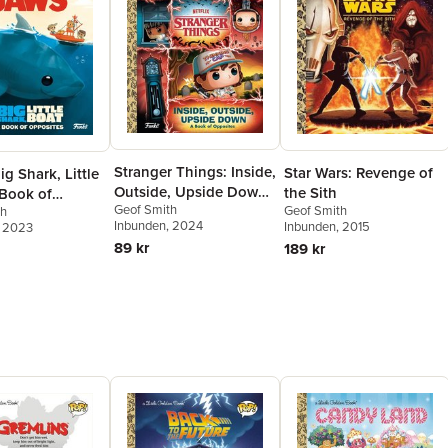
Stranger Things: Inside,
Star Wars: Revenge of
g Shark, Little
Outside, Upside Down
the Sith
 Book of
Geof Smith
(Funko Pop!)
Geof Smith
th
es (Funko Pop!)
Inbunden
, 2024
Inbunden
, 2015
, 2023
89 kr
189 kr