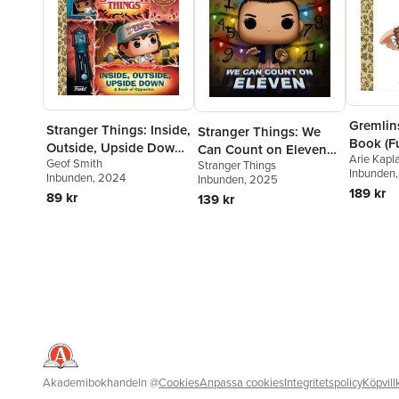
Gremlins
Stranger Things: Inside,
Stranger Things: We
Book (F
Outside, Upside Down
Can Count on Eleven
Arie Kapl
Geof Smith
(Funko Pop!)
Stranger Things
(Funko Pop!)
Inbunden
Inbunden
, 2024
Inbunden
, 2025
189 kr
89 kr
139 kr
Akademibokhandeln
@
Cookies
Anpassa cookies
Integritetspolicy
Köpvill