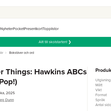
n
Nyheter
Pocket
Presentkort
Topplistor
Allt till skolstarten! ❯
lär
Bokstäver och ord
r Things: Hawkins ABCs
Produk
Pop!)
Utgivnin
Mått
Vikt
ska, 2025
Format
eg Dunn
Språk
Antal sid
Förlag