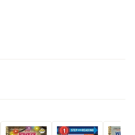
Meg Dunn
9798217024148