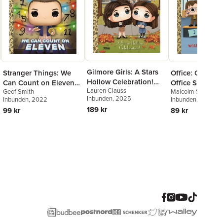
Gilmore Girls: A Stars
Stranger Things: We
Office: Counti
Hollow Celebration!
Can Count on Eleven
Office Supplie
Lauren Clauss
(Funko Pop!)
Geof Smith
Malcolm Shealy
(Funko Pop!)
Pop!)
Inbunden
, 2025
Inbunden
, 2022
Inbunden
, 2022
189 kr
99 kr
89 kr