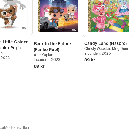
 Little Golden
Candy Land (Hasbro)
Back to the Future
unko Pop!)
Christy Webster
,
Meg Dunn
(Funko Pop!)
an
Inbunden
, 2025
Arie Kaplan
, 2023
89 kr
Inbunden
, 2023
89 kr
kor
Medlemsvillkor