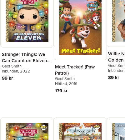
Willie Nelson: A
Stranger Things: We
Golden Book
Can Count on Eleven
Geof Smith
Biography
Geof Smith
Meet Tracker! (Paw
(Funko Pop!)
Inbunden
, 2023
Inbunden
, 2022
Patrol)
89 kr
99 kr
Geof Smith
Häftad
, 2016
179 kr