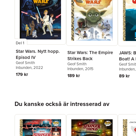
Del 1
Star Wars. Nytt hopp.
Star Wars: The Empire
JAWS: Bi
Episod IV
Strikes Back
Boat! A
Geof Smith
Geof Smith
Geof Smi
Opposit
Inbunden
, 2022
Inbunden
, 2015
Inbunden
179 kr
189 kr
89 kr
Hoppa över listan
Du kanske också är intresserad av