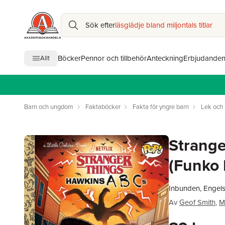
Sök efter
läsglädje bland miljontals titlar
Böcker
Pennor och tillbehör
Anteckning
Erbjudande
Allt
Barn och ungdom
Faktaböcker
Fakta för yngre barn
Lek och 
Strange
(Funko 
Inbunden, Engel
Av
Geof Smith
,
M