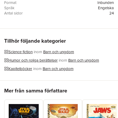
Format
Inbunden
Språk
Engelska
Antal sidor
24
Förlag
Golden/Disney
Illustratör
Ricardo Guerrero
ISBN
9780736444828
Tillhör följande kategorier
Science fiction
inom
Barn och ungdom
Humor och roliga berättelser
inom
Barn och ungdom
Kapitelböcker
inom
Barn och ungdom
Hoppa över listan
Mer från samma författare