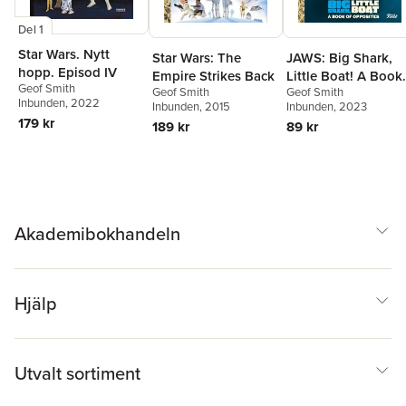
Del 1
Star Wars. Nytt
Star Wars: The
JAWS: Big Shark,
hopp. Episod IV
Empire Strikes Back
Little Boat! A Book
Geof Smith
Geof Smith
Geof Smith
of Opposites (Funk
Inbunden
, 2022
Inbunden
, 2015
Inbunden
, 2023
Pop!)
179 kr
189 kr
89 kr
Akademibokhandeln
Hjälp
Utvalt sortiment