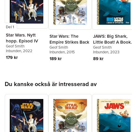
Del 1
Star Wars. Nytt
Star Wars: The
JAWS: Big Shark,
hopp. Episod IV
Empire Strikes Back
Little Boat! A Book
Geof Smith
Geof Smith
Geof Smith
of Opposites (Funk
Inbunden
, 2022
Inbunden
, 2015
Inbunden
, 2023
Pop!)
179 kr
189 kr
89 kr
Hoppa över listan
Du kanske också är intresserad av