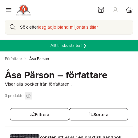
Sök efter
läsglädje bland miljontals titlar
Allt till skolstarten! ❯
Författare
Åsa Pärson
Åsa Pärson – författare
Visar alla böcker från författaren .
3
produkter
Filtrera
Sortera
Konsten att väva : en praktisk handbok