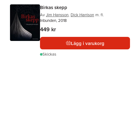
Birkas skepp
Av
Jim Hansson
,
Dick Harrison
m. fl.
Inbunden, 2018
449 kr
Lägg i varukorg
Skickas