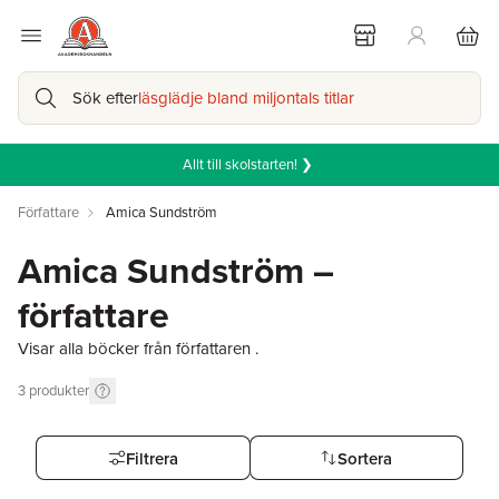
Sök efter
läsglädje bland miljontals titlar
Allt till skolstarten! ❯
Författare
Amica Sundström
Amica Sundström –
författare
Visar alla böcker från författaren .
3
produkter
Filtrera
Sortera