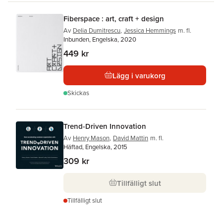
Fiberspace : art, craft + design
Av
Delia Dumitrescu
,
Jessica Hemmings
m. fl.
Inbunden, Engelska, 2020
449 kr
Lägg i varukorg
Skickas
Trend-Driven Innovation
Av
Henry Mason
,
David Mattin
m. fl.
Häftad, Engelska, 2015
309 kr
Tillfälligt slut
Tillfälligt slut