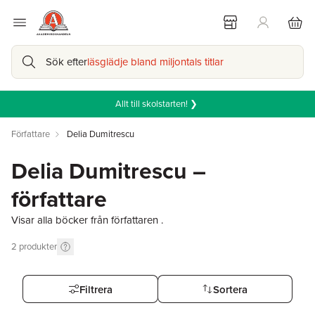
Sök efter
läsglädje bland miljontals titlar
Allt till skolstarten! ❯
Författare
Delia Dumitrescu
Delia Dumitrescu –
författare
Visar alla böcker från författaren .
2
produkter
Filtrera
Sortera