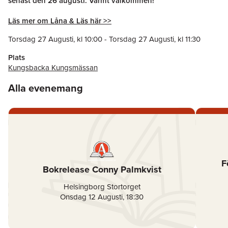
senast den 26 augusti. Varmt välkommen!
Läs mer om Låna & Läs här >>
Torsdag 27 Augusti
, kl
10:00
-
Torsdag 27 Augusti
, kl
11:30
Plats
Kungsbacka Kungsmässan
Alla evenemang
F
Bokrelease Conny Palmkvist
Helsingborg Stortorget
Onsdag 12 Augusti
,
18:30