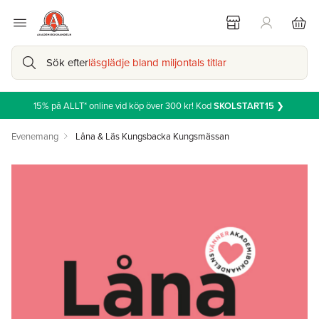
Sök efter
läsglädje bland miljontals titlar
15% på ALLT* online vid köp över 300 kr! Kod
SKOLSTART15
❯
Evenemang
Låna & Läs Kungsbacka Kungsmässan