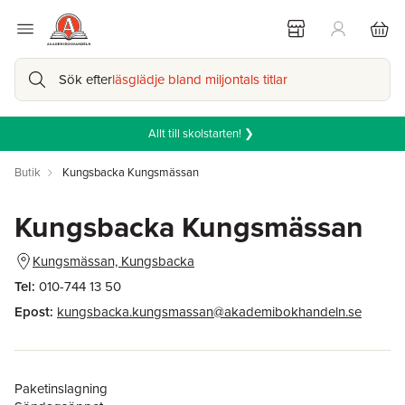
Sök efter
läsglädje bland miljontals titlar
Allt till skolstarten! ❯
Butik
Kungsbacka Kungsmässan
Kungsbacka Kungsmässan
Kungsmässan, Kungsbacka
Tel:
010-744 13 50
Epost:
kungsbacka.kungsmassan@akademibokhandeln.se
Paketinslagning