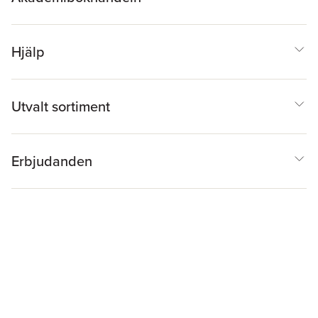
Hjälp
Utvalt sortiment
Erbjudanden
Inspiration & Tips
Akademibokhandeln
@
Cookies
Anpassa cookies
Integritetspolicy
Köpvillkor
Medlemsvillkor