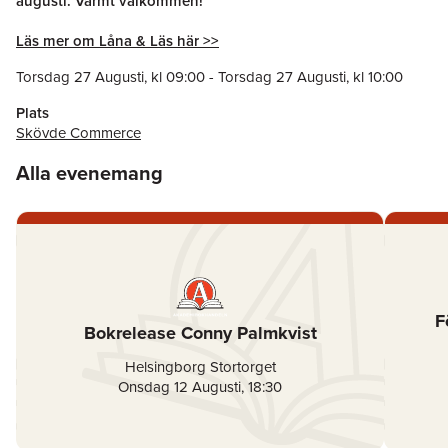
augusti. Varmt välkommen!
Läs mer om Låna & Läs här >>
Torsdag 27 Augusti
, kl
09:00
-
Torsdag 27 Augusti
, kl
10:00
Plats
Skövde Commerce
Alla evenemang
F
Bokrelease Conny Palmkvist
Helsingborg Stortorget
Onsdag 12 Augusti
,
18:30