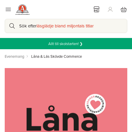
Sök efter
läsglädje bland miljontals titlar
Allt till skolstarten! ❯
Evenemang
Låna & Läs Skövde Commerce