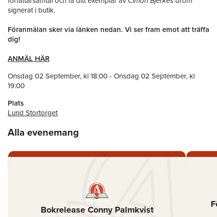
författarsamtal och få ditt exemplar av
Cimon Bjerkes dröm
signerat i butik.
Föranmälan sker via länken nedan. Vi ser fram emot att träffa
dig!
ANMÄL HÄR
Onsdag 02 September
, kl
18:00
-
Onsdag 02 September
, kl
19:00
Plats
Lund Stortorget
Alla evenemang
F
Bokrelease Conny Palmkvist