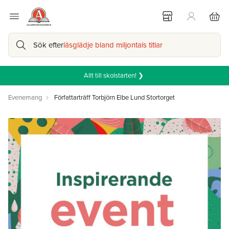
Sök efter
läsglädje bland miljontals titlar
Allt till skolstarten! ❯
Evenemang
Författarträff Torbjörn Elbe Lund Stortorget