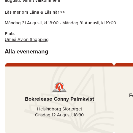
augusti. Varmt välkommen!
Läs mer om Låna & Läs här >>
Måndag 31 Augusti
, kl
18:00
-
Måndag 31 Augusti
, kl
19:00
Plats
Umeå Avion Shopping
Alla evenemang
F
Bokrelease Conny Palmkvist
Helsingborg Stortorget
Onsdag 12 Augusti
,
18:30