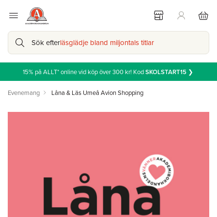
Sök efter
läsglädje bland miljontals titlar
15% på ALLT* online vid köp över 300 kr! Kod
SKOLSTART15
❯
Evenemang
Låna & Läs Umeå Avion Shopping