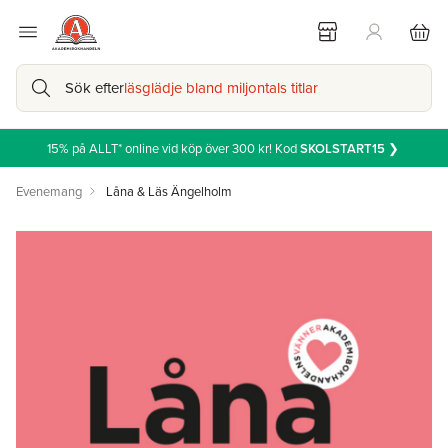
Sök efter
läsglädje bland miljontals titlar
15% på ALLT* online vid köp över 300 kr! Kod
SKOLSTART15
❯
Evenemang
Låna & Läs Ängelholm