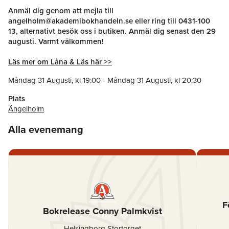
Anmäl dig genom att mejla till
angelholm@akademibokhandeln.se
eller ring till
0431-100
13
, alternativt besök oss i butiken. Anmäl dig senast den 29
augusti. Varmt välkommen!
Läs mer om Låna & Läs här >>
Måndag 31 Augusti
, kl
19:00
-
Måndag 31 Augusti
, kl
20:30
Plats
Ängelholm
Alla evenemang
F
Bokrelease Conny Palmkvist
Helsingborg Stortorget