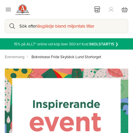
Sök efter
läsglädje bland miljontals titlar
15% på ALLT* online vid köp över 300 kr! Kod
SKOLSTART15
❯
Evenemang
Bokrelease Frida Skybäck Lund Stortorget