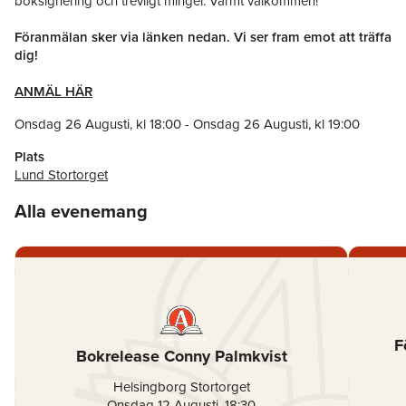
boksignering och trevligt mingel. Varmt välkommen!
Föranmälan sker via länken nedan. Vi ser fram emot att träffa
dig!
ANMÄL HÄR
Onsdag 26 Augusti
, kl
18:00
-
Onsdag 26 Augusti
, kl
19:00
Plats
Lund Stortorget
Alla evenemang
F
Bokrelease Conny Palmkvist
Helsingborg Stortorget
Onsdag 12 Augusti
,
18:30