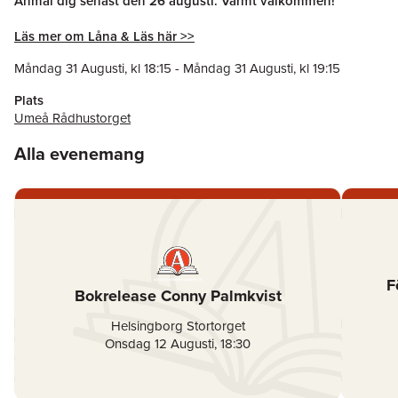
Anmäl dig senast den 26 augusti. Varmt välkommen!
Läs mer om Låna & Läs här >>
Måndag 31 Augusti
, kl
18:15
-
Måndag 31 Augusti
, kl
19:15
Plats
Umeå Rådhustorget
Alla evenemang
F
Bokrelease Conny Palmkvist
Helsingborg Stortorget
Onsdag 12 Augusti
,
18:30