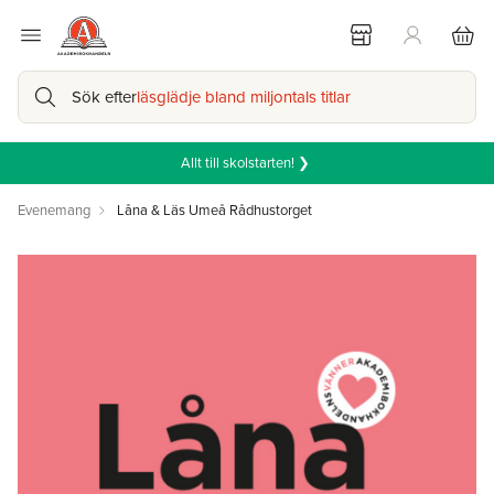
Sök efter
läsglädje bland miljontals titlar
Allt till skolstarten! ❯
Evenemang
Låna & Läs Umeå Rådhustorget