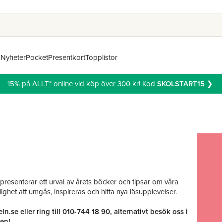
n
Nyheter
Pocket
Presentkort
Topplistor
15% på ALLT* online vid köp över 300 kr! Kod
SKOLSTART15
❯
 presenterar ett urval av årets böcker och tipsar om våra
lighet att umgås, inspireras och hitta nya läsupplevelser.
ln.se
eller ring till
010-744 18 90
, alternativt besök oss i
en!