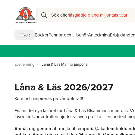
Sök efter
läsglädje bland miljontals titlar
Böcker
Pennor och tillbehör
Anteckning
Erbjudande
Allt
Evenemang
Låna & Läs Malmö Emporia
Låna & Läs 2026/2027
Kom och inspireras på vår bokträff!
Fira in det nya läsåret för Låna & Läs tillsammans med oss. Vi
favoriter. Under träffen bjuder vi även på fika – en perfekt möj
Anmäl dig genom att mejla till
emporia@akademibokhande
butiken. Anmäl dig senast den 26 augusti. Varmt välkomm