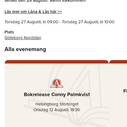
senast den 25 augusti. Varmt välkommen!
Läs mer om Låna & Läs här >>
Torsdag 27 Augusti
, kl
09:00
-
Torsdag 27 Augusti
, kl
10:00
Plats
Göteborg Nordstan
Alla evenemang
F
Bokrelease Conny Palmkvist
Helsingborg Stortorget
Onsdag 12 Augusti
,
18:30