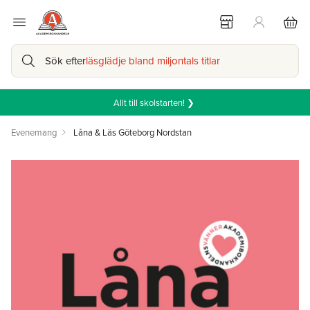
Sök efter
läsglädje bland miljontals titlar
Allt till skolstarten! ❯
Evenemang
Låna & Läs Göteborg Nordstan