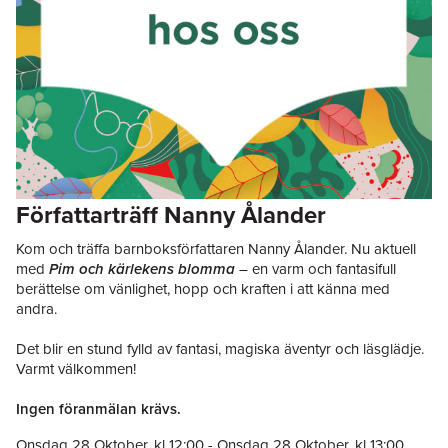
Författarträff Nanny Ålander
Kom och träffa barnboksförfattaren Nanny Ålander. Nu aktuell
med
Pim och kärlekens blomma
– en varm och fantasifull
berättelse om vänlighet, hopp och kraften i att känna med
andra.
Det blir en stund fylld av fantasi, magiska äventyr och läsglädje.
Varmt välkommen!
Ingen föranmälan krävs.
Onsdag 28 Oktober
, kl
12:00
-
Onsdag 28 Oktober
, kl
13:00