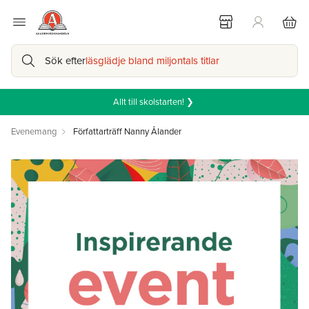
Sök efter
läsglädje bland miljontals titlar
Allt till skolstarten! ❯
Evenemang
Författarträff Nanny Ålander