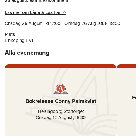
25 augusti. Varmt välkommen!
Läs mer om Låna & Läs här >>
Onsdag 26 Augusti
, kl
17:00
-
Onsdag 26 Augusti
, kl
18:00
Plats
Linköping Livli
Alla evenemang
F
Bokrelease Conny Palmkvist
Helsingborg Stortorget
Onsdag 12 Augusti
,
18:30