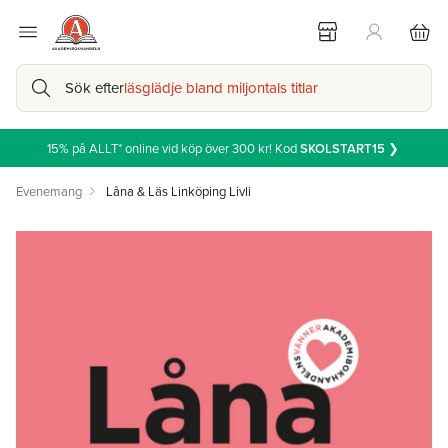
Sök efter
läsglädje bland miljontals titlar
15% på ALLT* online vid köp över 300 kr! Kod
SKOLSTART15
❯
Evenemang
Låna & Läs Linköping Livli