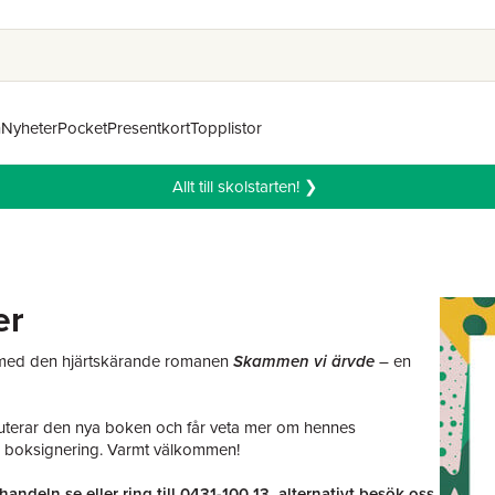
n
Nyheter
Pocket
Presentkort
Topplistor
Allt till skolstarten! ❯
er
e med den hjärtskärande romanen
Skammen vi ärvde
– en
 diskuterar den nya boken och får veta mer om hennes
ill boksignering. Varmt välkommen!
handeln.se
eller ring till
0431-100 13
, alternativt besök oss