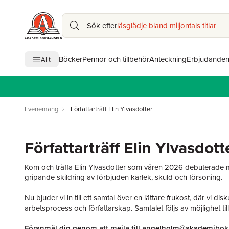
Sök efter
läsglädje bland miljontals titlar
Böcker
Pennor och tillbehör
Anteckning
Erbjudande
Allt
Evenemang
Författarträff Elin Ylvasdotter
Författarträff Elin Ylvasdott
Kom och träffa Elin Ylvasdotter som våren 2026 debuterad
gripande skildring av förbjuden kärlek, skuld och försoning.
Nu bjuder vi in till ett samtal över en lättare frukost, där vi
arbetsprocess och författarskap. Samtalet följs av möjlighet t
Föranmäl dig genom att mejla till
angelholm@akademibok