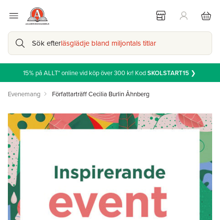
Sök efter
läsglädje bland miljontals titlar
15% på ALLT* online vid köp över 300 kr! Kod
SKOLSTART15
❯
Evenemang
Författarträff Cecilia Burlin Åhnberg