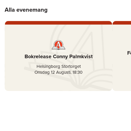
Alla evenemang
F
Bokrelease Conny Palmkvist
Helsingborg Stortorget
Onsdag 12 Augusti
,
18:30