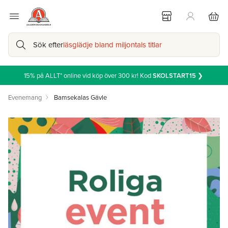
Sök efter
läsglädje bland miljontals titlar
15% på ALLT* online vid köp över 300 kr! Kod
SKOLSTART15
❯
Evenemang
Bamsekalas Gävle