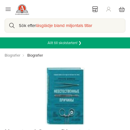
Sök efter
läsglädje bland miljontals titlar
Allt till skolstarten! ❯
Biografier
Biografier