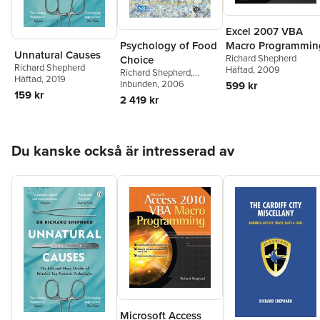
Excel 2007 VBA
Macro Programmin
Psychology of Food
Unnatural Causes
Richard Shepherd
Choice
Richard Shepherd
Häftad
, 2009
Richard Shepherd
,
Häftad
, 2019
Monique Raats
Inbunden
, 2006
,
Richard
599 kr
159 kr
Shepherd
,
Monique
2 419 kr
Raats
Hoppa över listan
Du kanske också är intresserad av
Microsoft Access