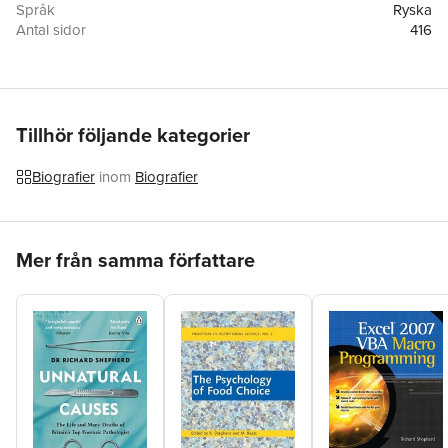
Språk
Ryska
Antal sidor
416
Förlag
Izdatel'stvo "E'KSMO-Press"
ISBN
9785040991624
Originaltitel
Unnatural Causes
Översättare
Ivan Chornyj
Tillhör följande kategorier
Biografier
inom
Biografier
Hoppa över listan
Mer från samma författare