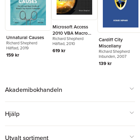
Microsoft Access
2010 VBA Macro
Unnatural Causes
Richard Shepherd
Programming
Cardiff City
Richard Shepherd
Häftad
, 2010
Miscellany
Häftad
, 2019
619 kr
Richard Shepherd
159 kr
Inbunden
, 2007
139 kr
Akademibokhandeln
Hjälp
Utvalt sortiment