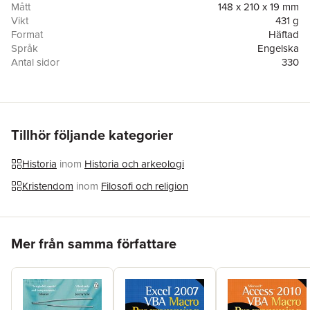
Mått
148 x 210 x 19 mm
Vikt
431 g
Format
Häftad
Språk
Engelska
Antal sidor
330
Förlag
Hansebooks
ISBN
9783337087951
Tillhör följande kategorier
Historia
inom
Historia och arkeologi
Kristendom
inom
Filosofi och religion
Hoppa över listan
Mer från samma författare