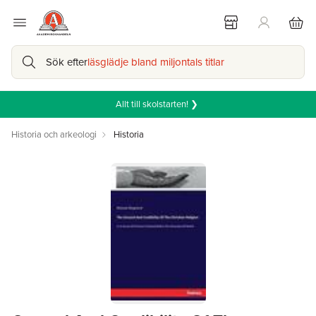
Sök efter
läsglädje bland miljontals titlar
Allt till skolstarten! ❯
Historia och arkeologi
Historia