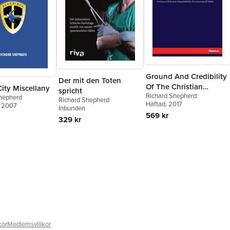
Ground And Credibility
Der mit den Toten
Of The Christian
City Miscellany
spricht
Richard Shepherd
Religion
hepherd
Richard Shepherd
Häftad
, 2017
, 2007
Inbunden
569 kr
329 kr
kor
Medlemsvillkor