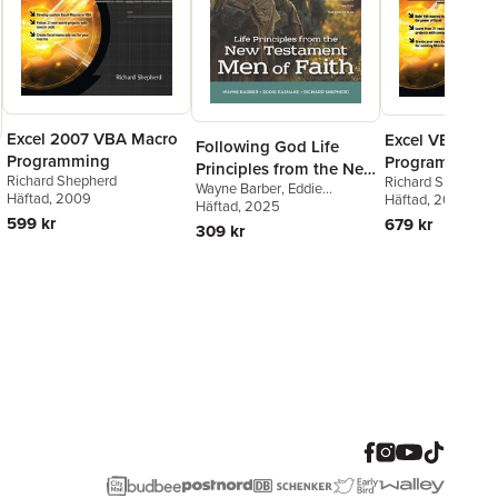
Excel 2007 VBA Macro
Excel VBA Mac
Following God Life
Programming
Programming
Principles from the New
Richard Shepherd
Richard Shepherd
Wayne Barber
,
Eddie
Testament
Häftad
, 2009
Häftad
, 2004
Rasnake
Häftad
, 2025
,
Richard Shepherd
599 kr
679 kr
309 kr