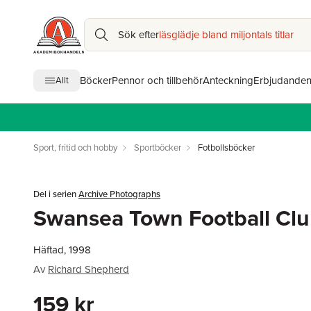
Sök efter
läsglädje bland miljontals titlar
Böcker
Pennor och tillbehör
Anteckning
Erbjudande
Allt
Sport, fritid och hobby
Sportböcker
Fotbollsböcker
Del i serien
Archive Photographs
Swansea Town Football Clu
Häftad, 1998
Av
Richard Shepherd
159 kr