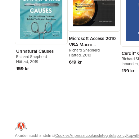
Microsoft Access 2010
VBA Macro
Richard Shepherd
Programming
Unnatural Causes
Cardiff 
Häftad
, 2010
Richard Shepherd
Richard S
Häftad
, 2019
619 kr
Inbunden
159 kr
139 kr
Akademibokhandeln
@
Cookies
Anpassa cookies
Integritetspolicy
Köpvill