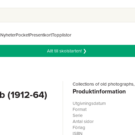
n
Nyheter
Pocket
Presentkort
Topplistor
Allt till skolstarten! ❯
Collections of old photographs, 
Produktinformation
b (1912-64)
Utgivningsdatum
Format
Serie
Antal sidor
Förlag
ISBN