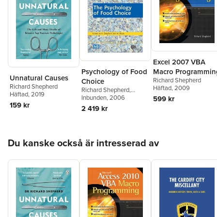
Excel 2007 VBA
Macro Programmin
Psychology of Food
Unnatural Causes
Richard Shepherd
Choice
Richard Shepherd
Häftad
, 2009
Richard Shepherd
,
Häftad
, 2019
Monique Raats
Inbunden
, 2006
,
Richard
599 kr
159 kr
Shepherd
,
Monique
2 419 kr
Raats
Hoppa över listan
Du kanske också är intresserad av