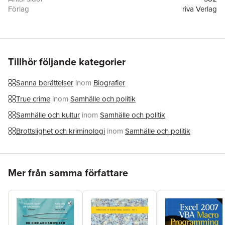
Förlag
riva Verlag
ISBN
9783742310699
Tillhör följande kategorier
Sanna berättelser
inom
Biografier
True crime
inom
Samhälle och politik
Samhälle och kultur
inom
Samhälle och politik
Brottslighet och kriminologi
inom
Samhälle och politik
Hoppa över listan
Mer från samma författare