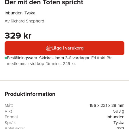
Der mit den Toten spricht
Inbunden, Tyska
Av
Richard Shepherd
329 kr
Lägg i varukorg
Beställningsvara.
Skickas
inom 3-6 vardagar
.
Fri frakt för
medlemmar vid köp för minst 249 kr.
Produktinformation
Mått
156 x 221 x 38 mm
Vikt
593 g
Format
Inbunden
Språk
Tyska
Antal sidor
382