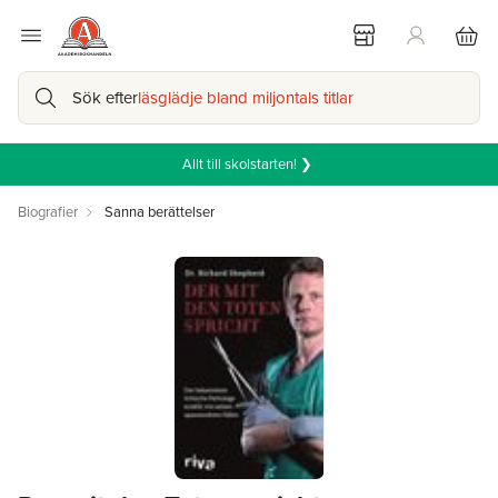
Sök efter
läsglädje bland miljontals titlar
Allt till skolstarten! ❯
Biografier
Sanna berättelser