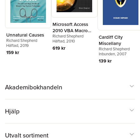
Microsoft Access
2010 VBA Macro
Unnatural Causes
Richard Shepherd
Programming
Cardiff City
Richard Shepherd
Häftad
, 2010
Miscellany
Häftad
, 2019
619 kr
Richard Shepherd
159 kr
Inbunden
, 2007
139 kr
Akademibokhandeln
Hjälp
Utvalt sortiment