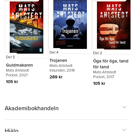
Del 4
Del 2
Del 5
Trojanen
Öga för öga, tand
Guldmakaren
Mats Ahlstedt
för tand
Mats Ahlstedt
Inbunden
, 2019
Mats Ahlstedt
Pocket
, 2021
289 kr
Pocket
, 2017
105 kr
105 kr
Akademibokhandeln
Hjälp