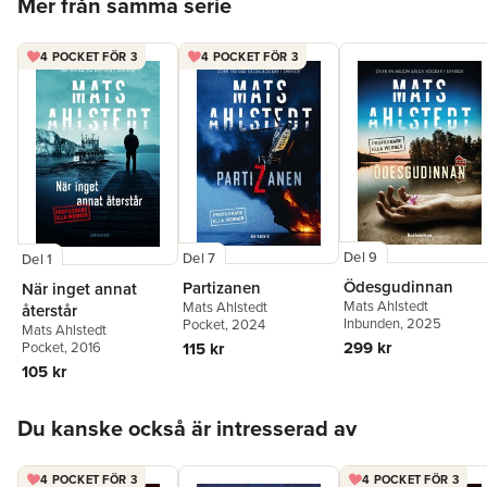
Mer från samma serie
4 POCKET FÖR 3
4 POCKET FÖR 3
Del 9
Del 7
Del 1
Ödesgudinnan
Partizanen
När inget annat
Mats Ahlstedt
Mats Ahlstedt
återstår
Inbunden
, 2025
Pocket
, 2024
Mats Ahlstedt
299 kr
115 kr
Pocket
, 2016
105 kr
Hoppa över listan
Du kanske också är intresserad av
4 POCKET FÖR 3
4 POCKET FÖR 3