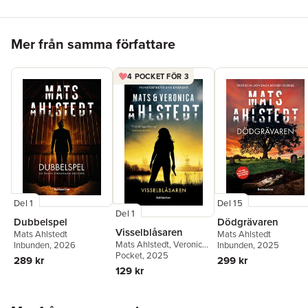
säkra kort." Nisse Scherman, Dast Magazine
"Intrigen är spännande och det är driv i berättandet."
Hoppa över listan
Crimegarden
Mer från samma författare
"Rappt och väldigt spännande!" Mias Bokhörna
4 POCKET FÖR 3
Del 15
Del 1
Del 1
Dödgrävaren
Dubbelspel
Visselblåsaren
Mats Ahlstedt
Mats Ahlstedt
Mats Ahlstedt
,
Veronica
Inbunden
, 2025
Inbunden
, 2026
Ahlstedt McCleave
Pocket
, 2025
299 kr
289 kr
129 kr
Hoppa över listan