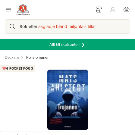
Sök efter
läsglädje bland miljontals titlar
Allt till skolstarten! ❯
Deckare
Polisromaner
4 POCKET FÖR 3