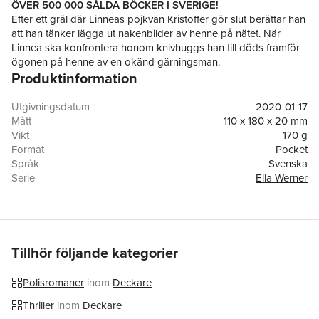
ÖVER 500 000 SÅLDA BÖCKER I SVERIGE!
Efter ett gräl där Linneas pojkvän Kristoffer gör slut berättar han
att han tänker lägga ut nakenbilder av henne på nätet. När
Linnea ska konfrontera honom knivhuggs han till döds framför
ögonen på henne av en okänd gärningsman.
Produktinformation
Kristoffer har utvecklat ett datorspel som förväntas bli en
världssuccé. När ytterligare två unga män mördas blir Ella
Werner vid Göteborgspolisen allt mer övertygade om att det
Utgivningsdatum
2020-01-17
finns en koppling mellan morden och spelet. Men sanningen är
Mått
110 x 180 x 20 mm
värre än hon kan föreställa sig. I spelet döljer sig en trojan med
Vikt
170 g
ofattbar förstörelsepotential.
Format
Pocket
Trojanen
är den fjärde fristående delen i Mats Ahlstedts
Språk
Svenska
populära serie om profilerade Ella Werner vid
Serie
Ella Werner
Göteborgspolisen.
Antal sidor
310
MATS AHLSTEDT, född 1949, tillbringade sina första levnadsår
Förlag
Bokfabriken
på en prästgård i Jämtland. Därefter gick flyttlasset till Göteborg
ISBN
9789178353262
där hans far jobbade som fängelsepräst. Efter en fil. kand. i
svenska med inriktning på litteraturvetenskap vid Göteborgs
Tillhör följande kategorier
universitet blev Mats Ahlstedt journalist. Idag ägnar han sig
enbart åt sitt författarskap och har en trogen läsekrets. Hans
Polisromaner
inom
Deckare
texter genomsyras av ett starkt samhällspatos.
Thriller
inom
Deckare
"Mats Ahlstedt har utvecklats till ett av svensk kriminallitteraturs