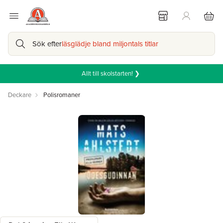
Sök efter
läsglädje bland miljontals titlar
Allt till skolstarten! ❯
Deckare
Polisromaner