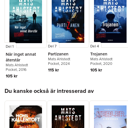
Del 7
Del 4
Del 1
Partizanen
Trojanen
När inget annat
Mats Ahlstedt
Mats Ahlstedt
återstår
Pocket
, 2024
Pocket
, 2020
Mats Ahlstedt
115 kr
Pocket
, 2016
105 kr
105 kr
Hoppa över listan
Du kanske också är intresserad av