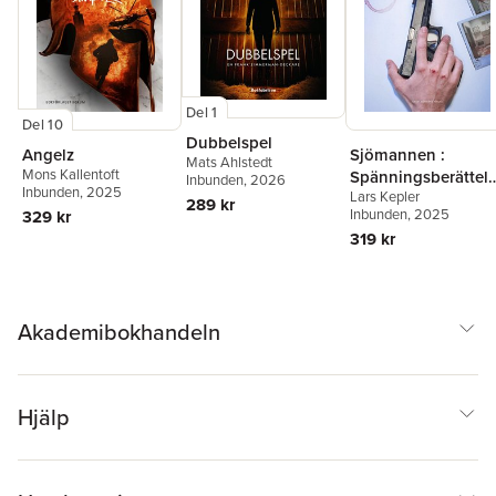
Del 1
Del 10
Dubbelspel
Angelz
Sjömannen :
Mats Ahlstedt
Mons Kallentoft
Spänningsberättel
Inbunden
, 2026
Inbunden
, 2025
Lars Kepler
r
289 kr
Inbunden
, 2025
329 kr
319 kr
Akademibokhandeln
Hjälp