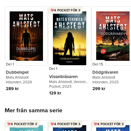
de förväntningar som ställs på en traditionell kriminalroman,
men lyfter sig genom sitt fokus på karaktärernas personliga
4 POCKET FÖR 3
utveckling.
– Anna Thurfjell, BTJ.
Del 15
Del 1
Del 1
Dödgrävaren
Dubbelspel
Visselblåsaren
Mats Ahlstedt
Mats Ahlstedt
Mats Ahlstedt
,
Veronica
Inbunden
, 2025
Inbunden
, 2026
Ahlstedt McCleave
Pocket
, 2025
299 kr
289 kr
129 kr
Hoppa över listan
Mer från samma serie
4 POCKET FÖR 3
4 POCKET FÖR 3
4 POCKET FÖR 3