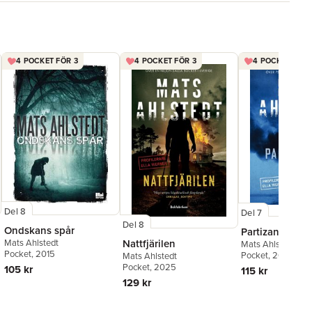
sekrets. Hans texter genomsyras av ett starkt samhällspatos.
4 POCKET FÖR 3
4 POCKET FÖR 3
4 POCKET FÖR 
Del 8
Del 7
Del 8
Ondskans spår
Partizanen
Mats Ahlstedt
Nattfjärilen
Mats Ahlstedt
Pocket
, 2015
Pocket
, 2024
Mats Ahlstedt
Pocket
, 2025
105 kr
115 kr
129 kr