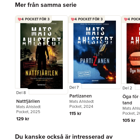
Mer från samma serie
4 POCKET FÖR 3
4 POCKET FÖR 3
4 POCK
Del 7
Del 2
Del 8
Partizanen
Öga för 
Nattfjärilen
Mats Ahlstedt
tand
Pocket
, 2024
Mats Ahlstedt
Mats Ahls
Pocket
, 2025
115 kr
Pocket
, 2
129 kr
105 kr
Hoppa över listan
Du kanske också är intresserad av