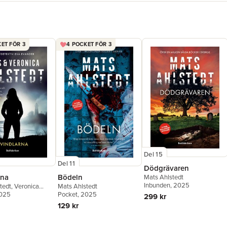
trogen lä
ET FÖR 3
4 POCKET FÖR 3
Del 15
Del 11
Dödgrävaren
rna
Bödeln
Mats Ahlstedt
Inbunden
, 2025
tedt
,
Veronica
Mats Ahlstedt
 McCleave
2025
Pocket
, 2025
299 kr
129 kr