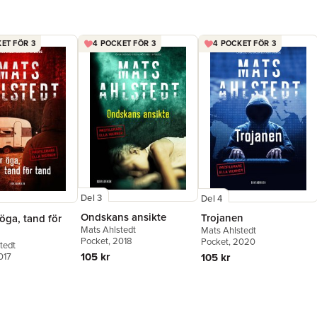
ET FÖR 3
4 POCKET FÖR 3
4 POCKET FÖR 3
Del 3
Del 4
Ondskans ansikte
Trojanen
öga, tand för
Mats Ahlstedt
Mats Ahlstedt
Pocket
, 2018
Pocket
, 2020
tedt
105 kr
017
105 kr