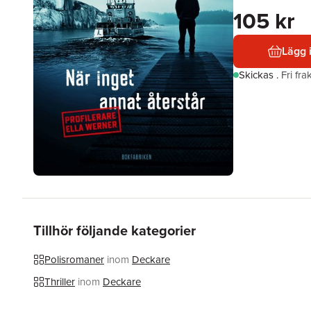
105 kr
Lägg 
Skickas
.
Fri fr
Tillhör följande kategorier
Polisromaner
inom
Deckare
Thriller
inom
Deckare