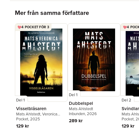
Hoppa över listan
Mer från samma författare
4 POCKET FÖR 3
4 POCK
Del 1
Del 1
Del 2
Dubbelspel
Visselblåsaren
Svindla
Mats Ahlstedt
Inbunden
, 2026
Mats Ahlstedt
,
Veronica
Mats Ahls
Ahlstedt McCleave
Pocket
, 2025
Ahlstedt
Pocket
, 
289 kr
129 kr
129 kr
Hoppa över listan