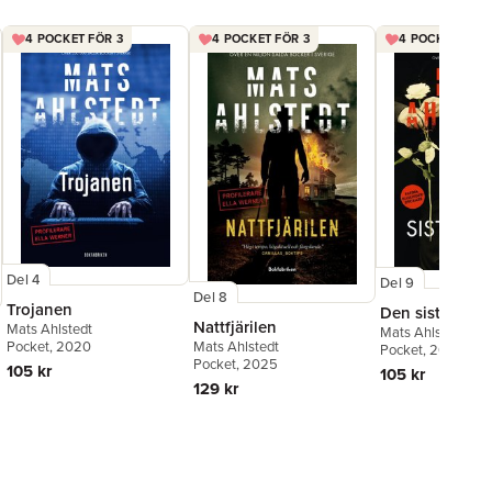
4 POCKET FÖR 3
4 POCKET FÖR 3
4 POCKET FÖR 
Del 4
Del 9
Del 8
Trojanen
Den sista vilan
Nattfjärilen
Mats Ahlstedt
Mats Ahlstedt
Pocket
, 2020
Mats Ahlstedt
Pocket
, 2018
Pocket
, 2025
105 kr
105 kr
129 kr