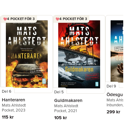
4 POCKET FÖR 3
4 POCKET FÖR 3
Del 9
Del 6
Del 5
Ödesgudinnan
Hanteraren
Mats Ahlstedt
Guldmakaren
Inbunden
, 2025
Mats Ahlstedt
Mats Ahlstedt
Pocket
, 2023
Pocket
, 2021
299 kr
115 kr
105 kr