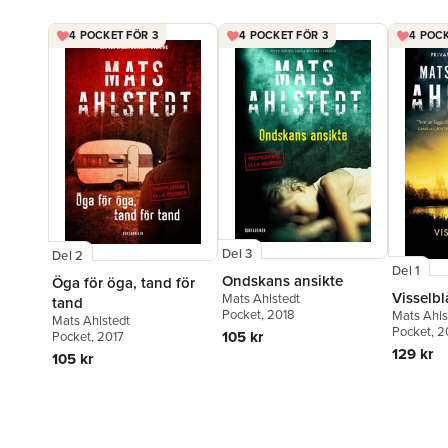
4 POCKET FÖR 3
4 POCKET FÖR 3
4 POCK
Del 3
Del 2
Del 1
Ondskans ansikte
Öga för öga, tand för
Visselbl
Mats Ahlstedt
tand
Pocket
, 2018
Mats Ahls
Mats Ahlstedt
Ahlstedt
Pocket
, 
105 kr
Pocket
, 2017
129 kr
105 kr