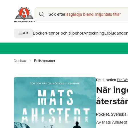
Sök efter
läsglädje bland miljontals titlar
Böcker
Pennor och tillbehör
Anteckning
Erbjudande
Allt
Deckare
Polisromaner
Del 1 i serien
Ella W
När ing
återstå
Pocket, Svenska,
Av
Mats Ahlstedt