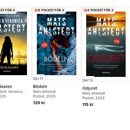
ET FÖR 3
4 POCKET FÖR 3
4 POCKET FÖR 3
Del 11
Del 13
åsaren
Bödeln
Odjuret
tedt
,
Veronica
Mats Ahlstedt
Mats Ahlstedt
 McCleave
2025
Pocket
, 2025
Pocket
, 2024
129 kr
115 kr