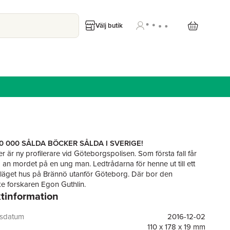
Välj butik
0 000 SÅLDA BÖCKER SÅLDA I SVERIGE!
r är ny profilerare vid Göteborgspolisen. Som första fall får
g an mordet på en ung man. Ledtrådarna för henne ut till ett
eläget hus på Brännö utanför Göteborg. Där bor den
ke forskaren Egon Guthlin.
tinformation
utvecklat en banbrytande substans som kan rädda miljoner
 från Alzheimers. Testerna är ytterst lovande, men Egon
gsdatum
2016-12-02
tfarande av minnet efter ett misslyckat experiment flera år
110 x 178 x 19 mm