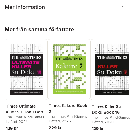
Mer information
Hoppa över listan
Mer från samma författare
Times Kakuro Book
Times Ultimate
Times Killer Su
2
Killer Su Doku Book
Doku Book 16
The Times Mind Games
The Times Mind Games
16
The Times Mind Games
Häftad
, 2025
Häftad
, 2024
Häftad
, 2020
229 kr
129 kr
129 kr