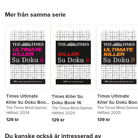
Hoppa över listan
Mer från samma serie
Times Ultimate
Times Ultimate
Times Killer Su
Killer Su Doku Boo
Killer Su Doku Book
Doku Book 16
The Times Mind Games
The Times Mind Games
17
16
The Times Mind Games
Häftad
, 2025
Häftad
, 2024
Häftad
, 2020
139 kr
129 kr
129 kr
Hoppa över listan
Du kanske också är intresserad av