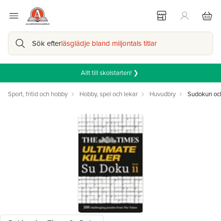
Sök efter
läsglädje bland miljontals titlar
Allt till skolstarten! ❯
Sport, fritid och hobby
Hobby, spel och lekar
Huvudbry
Sudokun och