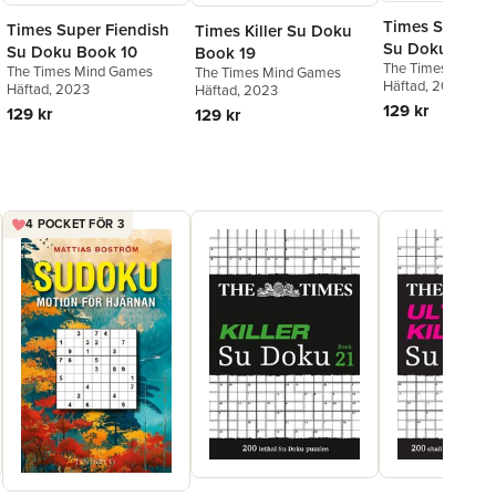
Times Super F
Times Super Fiendish
Times Killer Su Doku
Su Doku Book 
Su Doku Book 10
Book 19
The Times Mind 
The Times Mind Games
The Times Mind Games
Häftad
, 2014
Häftad
, 2023
Häftad
, 2023
129 kr
129 kr
129 kr
4 POCKET FÖR 3