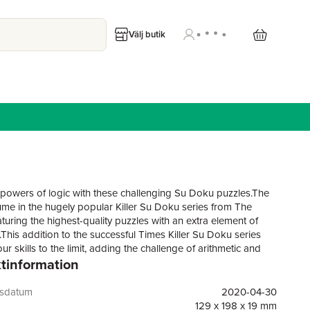
Välj butik
 powers of logic with these challenging Su Doku puzzles.The
lume in the hugely popular Killer Su Doku series from The
turing the highest-quality puzzles with an extra element of
.This addition to the successful Times Killer Su Doku series
your skills to the limit, adding the challenge of arithmetic and
tinformation
 Doku to a new and even deadlier level of difficulty.The
se the same 9x9 grid as Su Doku but with an added
cal challenge. The aim is not only to complete every row,
gsdatum
2020-04-30
 cube so that it contains the numbers 1-9, it is also
129 x 198 x 19 mm