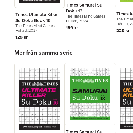
Times Samurai Su
Doku 13
Times K
Times Ultimate Killer
The Times Mind Games
The Time
Su Doku Book 16
Häftad
, 2024
Häftad
, 
The Times Mind Games
159 kr
229 kr
Häftad
, 2024
129 kr
Hoppa över listan
Mer från samma serie
Times Samurai Su