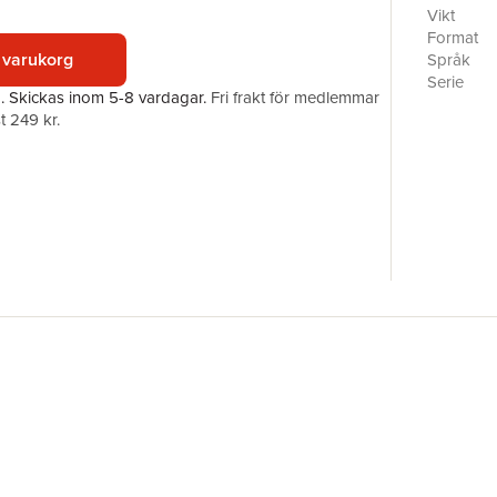
necessary
Vikt
number as
Format
Su Doku p
 varukorg
Språk
puzzles. 
Serie
a.
Skickas
inom 5-8 vardagar
.
Fri frakt för medlemmar
mental com
Antal sid
t 249 kr.
instalment
Förlag
ISBN
Miljömärk