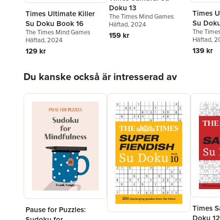
Doku 13
Times Ul
Times Ultimate Killer
The Times Mind Games
Su Doku
Su Doku Book 16
Häftad
, 2024
The Time
The Times Mind Games
159 kr
Häftad
, 
Häftad
, 2024
139 kr
129 kr
Hoppa över listan
Du kanske också är intresserad av
Times S
Pause for Puzzles:
Doku 12
Sudoku for