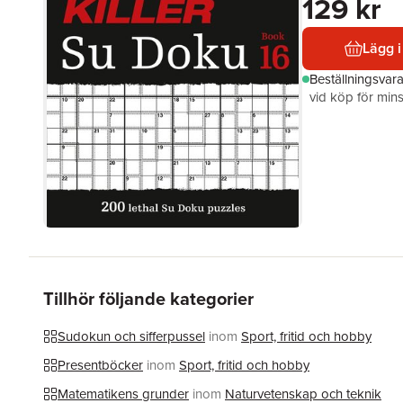
129 kr
Lägg i
Beställningsvar
vid köp för mins
Tillhör följande kategorier
Sudokun och sifferpussel
inom
Sport, fritid och hobby
Presentböcker
inom
Sport, fritid och hobby
Matematikens grunder
inom
Naturvetenskap och teknik