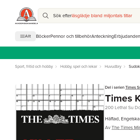
Sök efter
läsglädje bland miljontals titlar
Böcker
Pennor och tillbehör
Anteckning
Erbjudande
Allt
Sport, fritid och hobby
Hobby, spel och lekar
Huvudbry
Sudoku
Del i serien
Times S
Times K
200 Lethal Su D
Häftad, Engelska
Av
The Times M