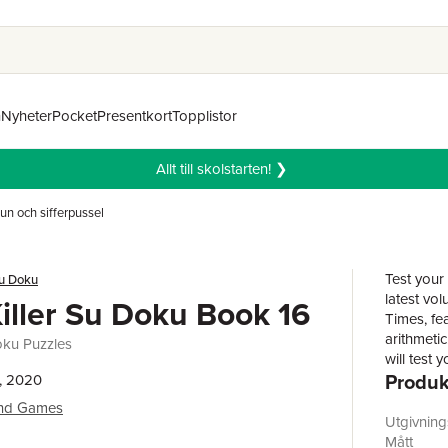
n
Nyheter
Pocket
Presentkort
Topplistor
Allt till skolstarten! ❯
n och sifferpussel
Test your
u Doku
latest vo
iller Su Doku Book 16
Times, fea
arithmetic
oku Puzzles
will test 
Produk
taking Su
, 2020
puzzles u
ind Games
mathemati
Utgivnin
column and
Mått