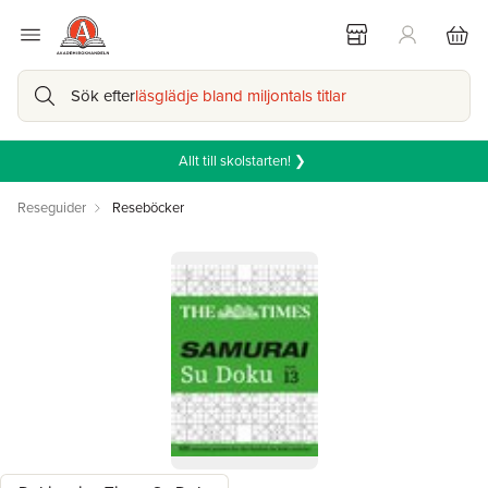
Sök efter
läsglädje bland miljontals titlar
Allt till skolstarten! ❯
Reseguider
Reseböcker