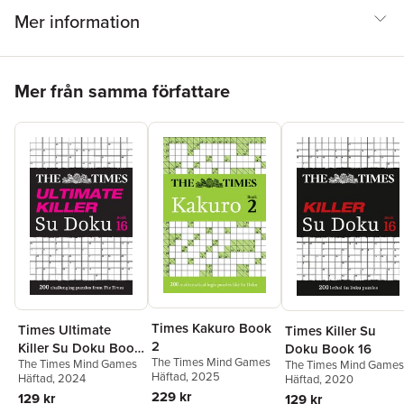
Mer information
Hoppa över listan
Mer från samma författare
Times Kakuro Book
Times Ultimate
Times Killer Su
2
Killer Su Doku Book
Doku Book 16
The Times Mind Games
The Times Mind Games
16
The Times Mind Games
Häftad
, 2025
Häftad
, 2024
Häftad
, 2020
229 kr
129 kr
129 kr