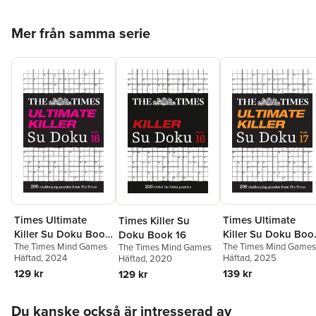
Hoppa över listan
Mer från samma serie
Times Ultimate
Times Ultimate
Times Killer Su
Killer Su Doku Boo
Killer Su Doku Book
Doku Book 16
The Times Mind Games
The Times Mind Games
17
16
The Times Mind Games
Häftad
, 2025
Häftad
, 2024
Häftad
, 2020
139 kr
129 kr
129 kr
Hoppa över listan
Du kanske också är intresserad av