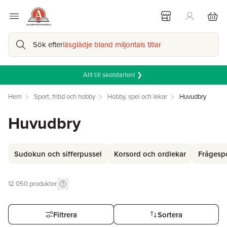
Sök efter
läsglädje bland miljontals titlar
Allt till skolstarten! ❯
Hem
Sport, fritid och hobby
Hobby, spel och lekar
Huvudbry
Huvudbry
Sudokun och sifferpussel
Korsord och ordlekar
Frågespo
12 050
produkter
Filtrera
Sortera