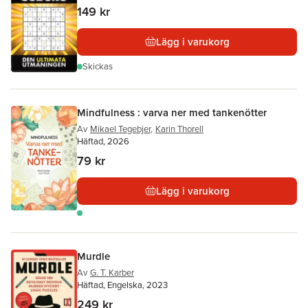
149 kr
Lägg i varukorg
Skickas
Mindfulness : varva ner med tankenötter
Av
Mikael Tegebjer
,
Karin Thorell
Häftad, 2026
79 kr
Lägg i varukorg
Murdle
Av
G. T. Karber
Häftad, Engelska, 2023
249 kr