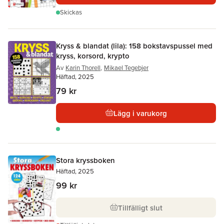
Skickas
Kryss & blandat (lila): 158 bokstavspussel med
kryss, korsord, krypto
Av
Karin Thorell
,
Mikael Tegebjer
Häftad, 2025
79 kr
Lägg i varukorg
Stora kryssboken
Häftad, 2025
99 kr
Tillfälligt slut