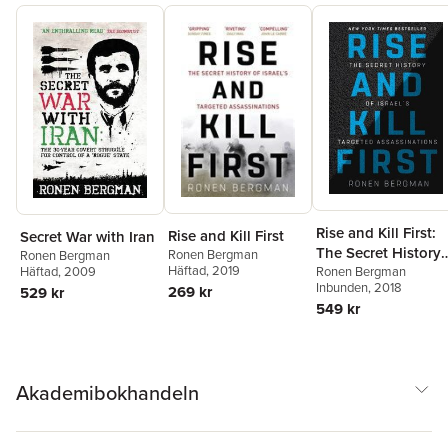
Rise and Kill First:
Rise and Kill First
Secret War with Iran
The Secret History
Ronen Bergman
Ronen Bergman
Häftad
, 2019
Häftad
, 2009
of Israel's Targeted
Ronen Bergman
Inbunden
, 2018
269 kr
529 kr
Assassinations
549 kr
Akademibokhandeln