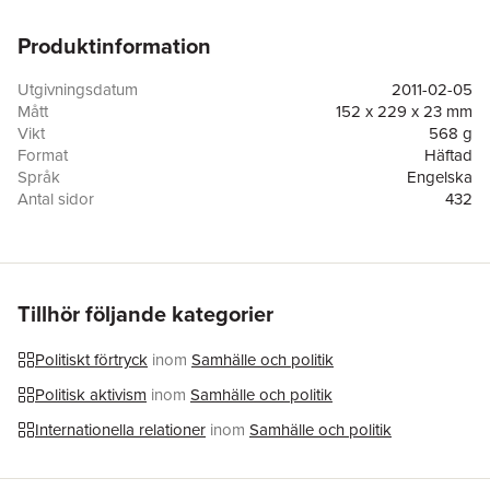
Produktinformation
Utgivningsdatum
2011-02-05
Mått
152 x 229 x 23 mm
Vikt
568 g
Format
Häftad
Språk
Engelska
Antal sidor
432
Förlag
Simon & Schuster
ISBN
9781416577003
Tillhör följande kategorier
Politiskt förtryck
inom
Samhälle och politik
Politisk aktivism
inom
Samhälle och politik
Internationella relationer
inom
Samhälle och politik