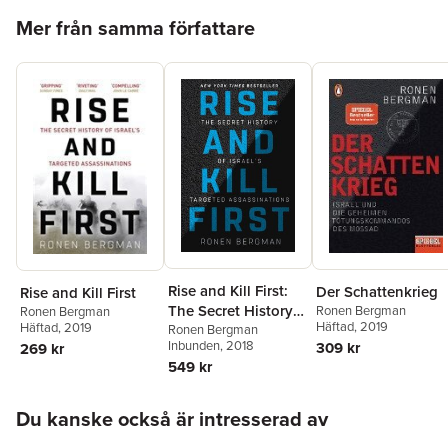
Hoppa över listan
Mer från samma författare
Rise and Kill First:
Der Schattenkrieg
Rise and Kill First
The Secret History
Ronen Bergman
Ronen Bergman
Häftad
, 2019
Häftad
, 2019
of Israel's Targeted
Ronen Bergman
Inbunden
, 2018
309 kr
269 kr
Assassinations
549 kr
Hoppa över listan
Du kanske också är intresserad av