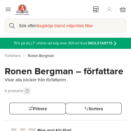
Sök efter
läsglädje bland miljontals titlar
15% på ALLT* online vid köp över 300 kr! Kod
SKOLSTART15
❯
Författare
Ronen Bergman
Ronen Bergman – författare
Visar alla böcker från författaren .
6
produkter
Filtrera
Sortera
Rise and Kill First