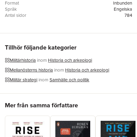
Format
Inbunden
Språk
Engelska
Antal sidor
784
Förlag
Random House
ISBN
9781400069712
Tillhör följande kategorier
Militärhistoria
inom
Historia och arkeologi
Mellanösterns historia
inom
Historia och arkeologi
Militär strategi
inom
Samhälle och politik
Hoppa över listan
Mer från samma författare