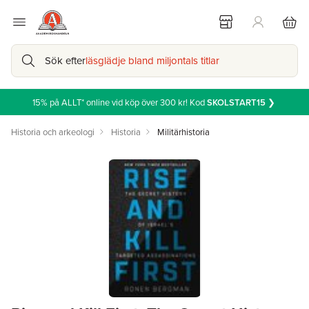
Sök efter
läsglädje bland miljontals titlar
15% på ALLT* online vid köp över 300 kr! Kod
SKOLSTART15
❯
Historia och arkeologi
Historia
Militärhistoria