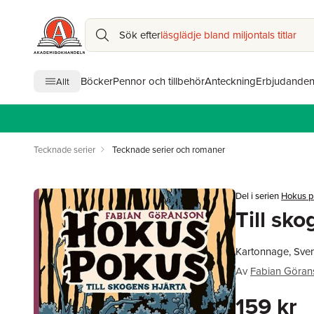
Sök efter
läsglädje bland miljontals titlar
Böcker
Pennor och tillbehör
Anteckning
Erbjudande
Allt
Tecknade serier
Tecknade serier och romaner
Del i serien
Hokus 
Till sko
Kartonnage, Sve
Av
Fabian Göran
159 kr