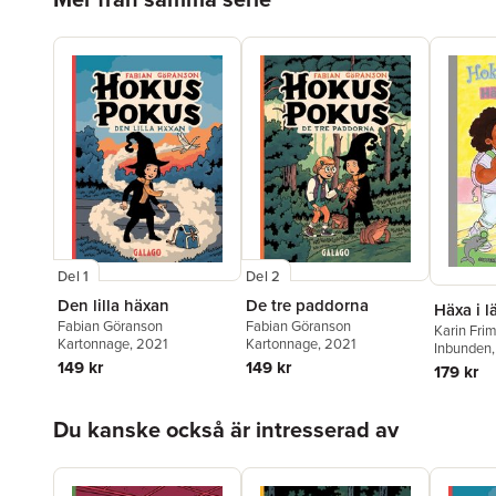
Del 1
Del 2
Den lilla häxan
De tre paddorna
Häxa i l
Fabian Göranson
Fabian Göranson
Karin Fri
Kartonnage
, 2021
Kartonnage
, 2021
Inbunden
149 kr
149 kr
179 kr
Hoppa över listan
Du kanske också är intresserad av