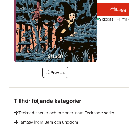
Lägg i
Skickas
.
Fri fr
Provläs
Tillhör följande kategorier
Tecknade serier och romaner
inom
Tecknade serier
Fantasy
inom
Barn och ungdom