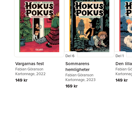
Del 6
Del 1
Vargarnas fest
Sommarens
Den lill
Fabian Göranson
hemligheter
Fabian G
Kartonnage
, 2022
Kartonna
Fabian Göranson
149 kr
Kartonnage
, 2023
149 kr
169 kr