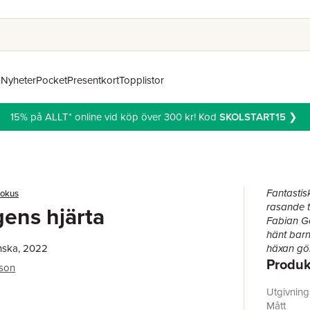
n
Nyheter
Pocket
Presentkort
Topplistor
15% på ALLT* online vid köp över 300 kr! Kod
SKOLSTART15
❯
Fantastis
pokus
rasande t
gens hjärta
Fabian Gö
hänt barn
nska, 2022
häxan gör
Produk
samma ge
son
Anna Hell
Underbart
Utgivnin
som är en
Mått