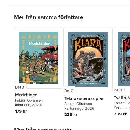
Hoppa över listan
Mer från samma författare
Del 3
Del 1
Del 2
Medeltiden
Tvättbjö
Teknokraternas plan
Fabian Göranson
Fabian G
Fabian Göranson
Inbunden
, 2023
Kartonna
Kartonnage
, 2026
179 kr
239 kr
239 kr
Hoppa över listan
Mer från samma serie