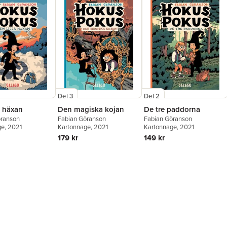
Del 3
Del 2
a häxan
Den magiska kojan
De tre paddorna
öranson
Fabian Göranson
Fabian Göranson
ge
, 2021
Kartonnage
, 2021
Kartonnage
, 2021
179 kr
149 kr