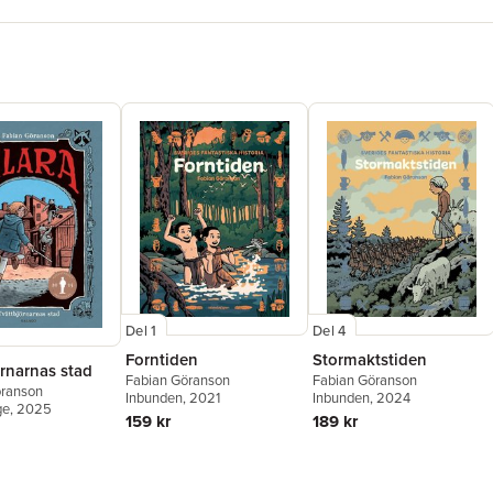
en, och s
stora frå
skogen? O
Fabian G
och illust
samstämmi
svenska s
Del 1
Del 4
Forntiden
Stormaktstiden
rnarnas stad
Fabian Göranson
Fabian Göranson
öranson
Inbunden
, 2021
Inbunden
, 2024
ge
, 2025
159 kr
189 kr