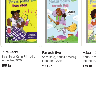
Puts väck!
Far och flyg
Häxa i läxa
Sara Berg
,
Karin Frimodig
Sara Berg
,
Karin Frimodig
Karin Frimodig
,
Sa
Inbunden
, 2019
Inbunden
, 2018
Inbunden
, 2018
199 kr
199 kr
179 kr