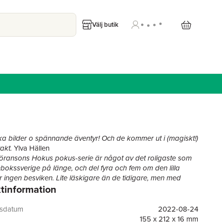
Välj butik
ka bilder o spännande äventyr! Och de kommer ut i (magiskt!)
akt.
Ylva Hällen
ransons Hokus pokus-serie är något av det roligaste som
bokssverige på länge, och del fyra och fem om den lilla
 ingen besviken. Lite läskigare än de tidigare, men med
tinformation
nerösa bildberättande och samma underskruvade humor
.
gren i Expressen
 humoristiskt äventyr i denna genomillustrerade bokserie
gsdatum
2022-08-24
 hybrid mellan seriealbum och bok, och som gör den perfekt
155 x 212 x 16 mm