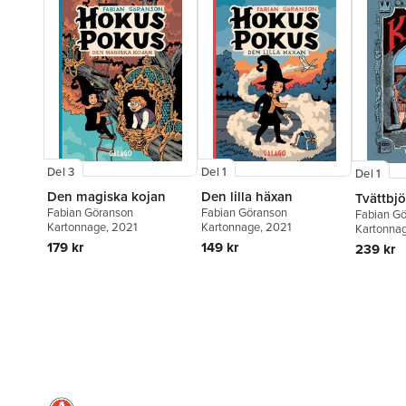
Del 3
Del 1
Del 1
Den magiska kojan
Den lilla häxan
Tvättbjö
Fabian Göranson
Fabian Göranson
Fabian G
Kartonnage
, 2021
Kartonnage
, 2021
Kartonna
179 kr
149 kr
239 kr