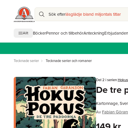
Sök efter
läsglädje bland miljontals titlar
Böcker
Pennor och tillbehör
Anteckning
Erbjudande
Allt
Tecknade serier
Tecknade serier och romaner
Del 2 i serien
Hokus
De tre 
Kartonnage, Sve
Av
Fabian Göran
149 kr