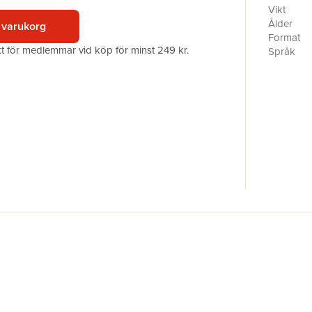
underbara 
Vikt
Bäst just 
Ålder
 varukorg
Format
akt för medlemmar vid köp för minst 249 kr.
Språk
Läsålder
Serie
Antal sid
Förlag
Illustratör
ISBN