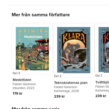
Hoppa över listan
Mer från samma författare
Del 3
Del 1
Del 2
Medeltiden
Tvättbjö
Teknokraternas plan
Fabian Göranson
Fabian G
Fabian Göranson
Inbunden
, 2023
Kartonna
Kartonnage
, 2026
179 kr
239 kr
239 kr
Hoppa över listan