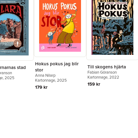
Hokus pokus jag blir
Till skogens hjärta
rnarnas stad
stor
Fabian Göranson
öranson
Anna Nilarp
Kartonnage
, 2022
ge
, 2025
Kartonnage
, 2025
159 kr
179 kr