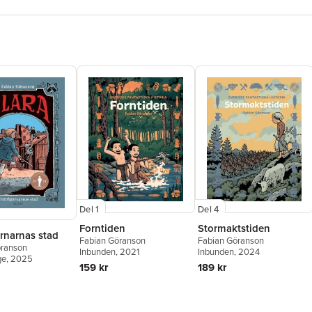
Del 1
Del 4
Forntiden
Stormaktstiden
rnarnas stad
Fabian Göranson
Fabian Göranson
öranson
Inbunden
, 2021
Inbunden
, 2024
ge
, 2025
159 kr
189 kr