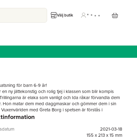
Välj butik
atsning för barn 6-9 år!
 en ny jättekonstig och rolig tjej i klassen som blir kompis
Trillingarna är elaka som vanligt och Ida råkar förvandla dem
dor. Hon matar dem med daggmaskar och gömmer dem i sin
 Vuxenvärlden med Greta Borg i spetsen är förstås i
tinformation
stillstånd över att trillingarna är borta. Ska Ida våga häva
ngen av trillingarna och riskera att de berättar allt?
ärgsprakande äventyr om vänskap, utanförskap och trolleri!
gsdatum
2021-03-18
öransons
Hokus Pokus
-böcker om den lilla häxan Ida har
155 x 213 x 15 mm