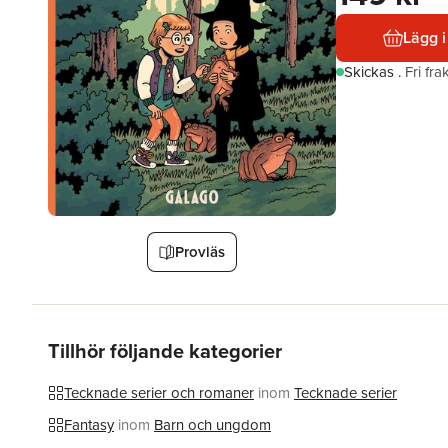
Lägg i
Skickas
.
Fri fr
Provläs
Tillhör följande kategorier
Tecknade serier och romaner
inom
Tecknade serier
Fantasy
inom
Barn och ungdom