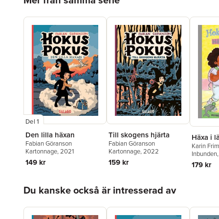
Mer från samma serie
Del 1
Den lilla häxan
Till skogens hjärta
Häxa i l
Fabian Göranson
Fabian Göranson
Karin Fri
Kartonnage
, 2021
Kartonnage
, 2022
Inbunden
149 kr
159 kr
179 kr
Hoppa över listan
Du kanske också är intresserad av