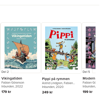
Del 2
Del 5
Vikingatiden
Modern tid
Pippi på rymmen
Fabian Göranson
Fabian Göranson
Astrid Lindgren
,
Fabian
Inbunden
, 2022
Inbunden
, 2025
Göranson
Inbunden
, 2020
179 kr
199 kr
249 kr