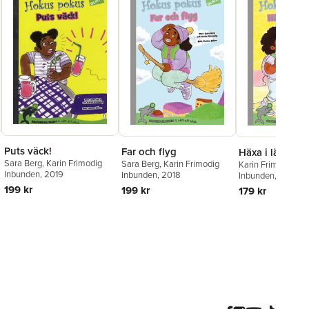
Puts väck!
Far och flyg
Häxa i läxa
Sara Berg
,
Karin Frimodig
Sara Berg
,
Karin Frimodig
Karin Frimodig
,
Sa
Inbunden
, 2019
Inbunden
, 2018
Inbunden
, 2018
199 kr
199 kr
179 kr