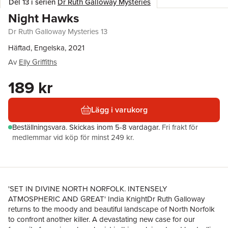
Del 13 i serien
Dr Ruth Galloway Mysteries
Night Hawks
Dr Ruth Galloway Mysteries 13
Häftad, Engelska, 2021
Av
Elly Griffiths
189 kr
Lägg i varukorg
Beställningsvara.
Skickas
inom 5-8 vardagar
.
Fri frakt för
medlemmar vid köp för minst 249 kr.
'SET IN DIVINE NORTH NORFOLK. INTENSELY
ATMOSPHERIC AND GREAT' India KnightDr Ruth Galloway
returns to the moody and beautiful landscape of North Norfolk
to confront another killer. A devastating new case for our