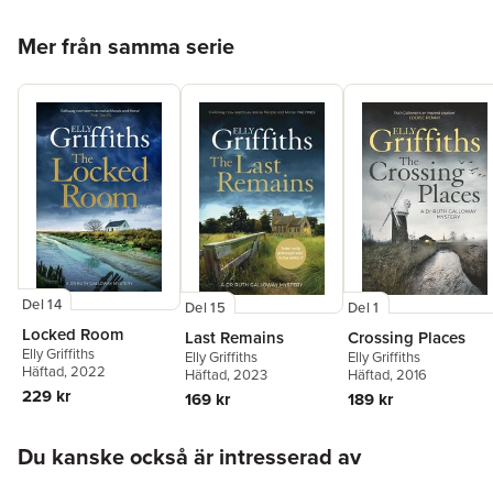
Hoppa över listan
Mer från samma serie
Del 14
Del 1
Del 15
Locked Room
Crossing Places
Last Remains
Elly Griffiths
Elly Griffiths
Elly Griffiths
Häftad
, 2022
Häftad
, 2016
Häftad
, 2023
229 kr
189 kr
169 kr
Hoppa över listan
Du kanske också är intresserad av