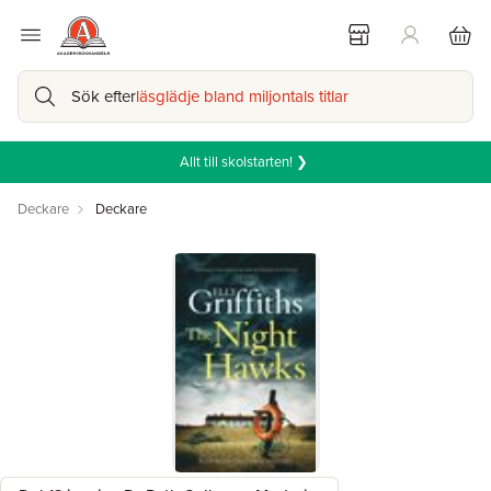
Sök efter
läsglädje bland miljontals titlar
Allt till skolstarten! ❯
Deckare
Deckare