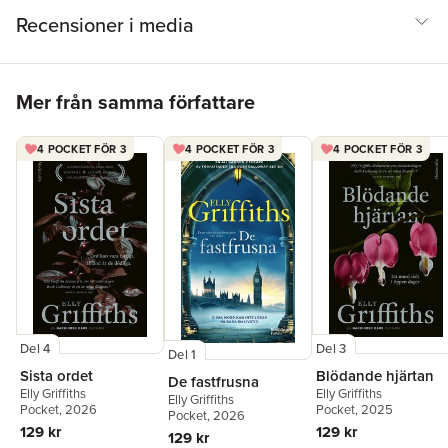
Recensioner i media
Hoppa över listan
Mer från samma författare
4 POCKET FÖR 3
4 POCKET FÖR 3
4 POCKET FÖR 3
Del 4
Del 3
Del 1
Sista ordet
Blödande hjärtan
De fastfrusna
Elly Griffiths
Elly Griffiths
Elly Griffiths
Pocket
, 2026
Pocket
, 2025
Pocket
, 2026
129 kr
129 kr
129 kr