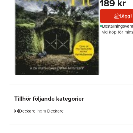
189 kr
Lägg i
Beställningsvar
vid köp för mins
Tillhör följande kategorier
Deckare
inom
Deckare