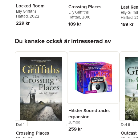
Locked Room
Crossing Places
Last Re
Elly Griffiths
Elly Griffiths
Elly Griffi
Häftad
, 2022
Häftad
, 2016
Häftad
, 
229 kr
189 kr
169 kr
Hoppa över listan
Du kanske också är intresserad av
Hitster Soundtracks
expansion
Jumbo
Del 1
Del 6
259 kr
Crossing Places
Outcast