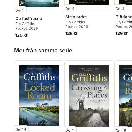
Del 4
Del 3
Del 1
Sista ordet
Blödand
De fastfrusna
Elly Griffiths
Elly Griffi
Elly Griffiths
Pocket
, 2026
Pocket
, 
Pocket
, 2026
129 kr
129 kr
129 kr
Hoppa över listan
Mer från samma serie
Del 14
Del 1
Del 15