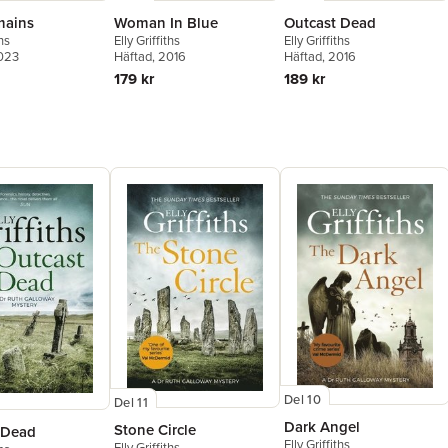
mains
Woman In Blue
Outcast Dead
ths
Elly Griffiths
Elly Griffiths
2023
Häftad
, 2016
Häftad
, 2016
179 kr
189 kr
Del 10
Del 11
Dark Angel
Stone Circle
 Dead
Elly Griffiths
Elly Griffiths