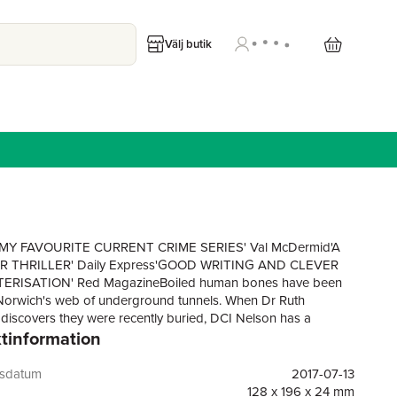
Välj butik
MY FAVOURITE CURRENT CRIME SERIES' Val McDermid'A
R THRILLER' Daily Express'GOOD WRITING AND CLEVER
RISATION' Red MagazineBoiled human bones have been
Norwich's web of underground tunnels. When Dr Ruth
discovers they were recently buried, DCI Nelson has a
tinformation
quiry on his hands. The boiling might have been just a
curiosity - now it suggests a much more sinister
eanwhile, DS Judy Johnson is investigating the
gsdatum
2017-07-13
ance of a local rough sleeper. The only trace of her is the
128 x 196 x 24 mm