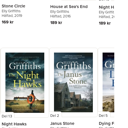
Stone Circle
House at Sea's End
Night Hawks
Elly Griffiths
Elly Griffiths
Elly Griffiths
Häftad
, 2019
Häftad
, 2016
Häftad
, 2021
169 kr
189 kr
189 kr
Del 2
Del 5
Del 13
Janus Stone
Dying Fall
Night Hawks