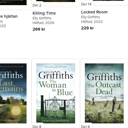
Del 14
Del 2
Locked Room
Killing Time
e hjärtan
Elly Griffiths
Elly Griffiths
ths
Häftad
, 2022
Häftad
, 2026
2025
229 kr
269 kr
Del 8
Del 6