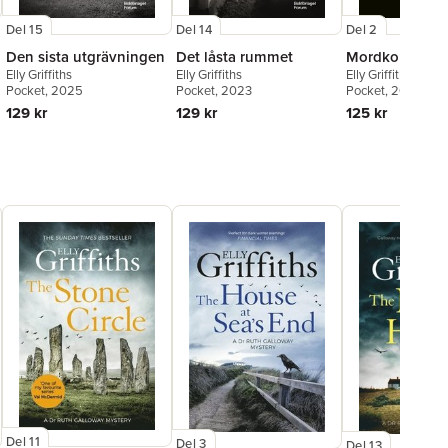
Del 15
Del 14
Del 2
Den sista utgrävningen
Det låsta rummet
Mordkonsulte
Elly Griffiths
Elly Griffiths
Elly Griffiths
Pocket
, 2025
Pocket
, 2023
Pocket
, 2021
129 kr
129 kr
125 kr
Del 11
Del 3
Del 13