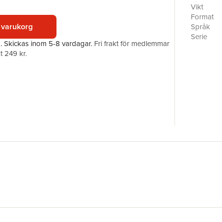
rumour th
Vikt
speech, b
Format
and the p
 varukorg
Språk
under Nor
Serie
a.
Skickas
inom 5-8 vardagar
.
Fri frakt för medlemmar
clues poi
Antal sid
t 249 kr.
knows all 
Förlag
cannibalis
ISBN
hotter, t
under att
Undergrou
- before i