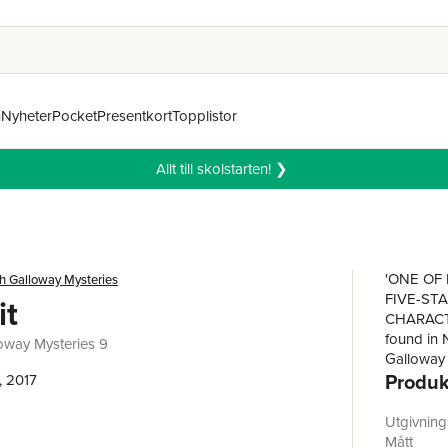
n
Nyheter
Pocket
Presentkort
Topplistor
Allt till skolstarten! ❯
'ONE OF 
h Galloway Mysteries
FIVE-STA
it
CHARACTE
found in 
oway Mysteries 9
Galloway 
Produk
murder in
, 2017
medieval 
purpose.M
Utgivnin
disappear
Mått