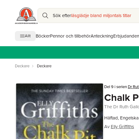
Sök efter
läsglädje bland miljontals titlar
Böcker
Pennor och tillbehör
Anteckning
Erbjudande
Allt
Deckare
Deckare
Del 9 i serien
Dr Rut
Chalk P
The Dr Ruth Gall
Häftad, Engelska
Av
Elly Griffiths