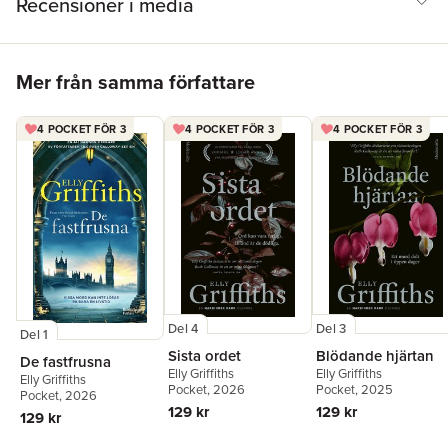
Recensioner i media
Hoppa över listan
Mer från samma författare
4 POCKET FÖR 3
4 POCKET FÖR 3
4 POCKET FÖR 3
Del 4
Del 3
Del 1
Sista ordet
Blödande hjärtan
De fastfrusna
Elly Griffiths
Elly Griffiths
Elly Griffiths
Pocket
, 2026
Pocket
, 2025
Pocket
, 2026
129 kr
129 kr
129 kr