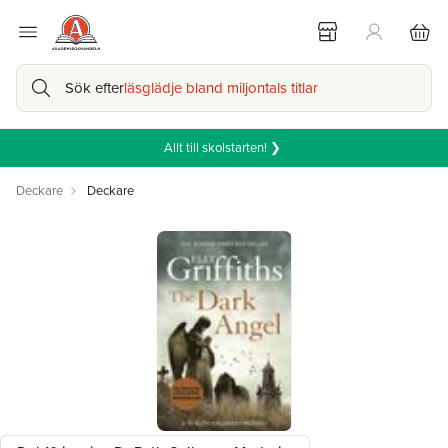
Sök efter
läsglädje bland miljontals titlar
Allt till skolstarten! ❯
Deckare
Deckare