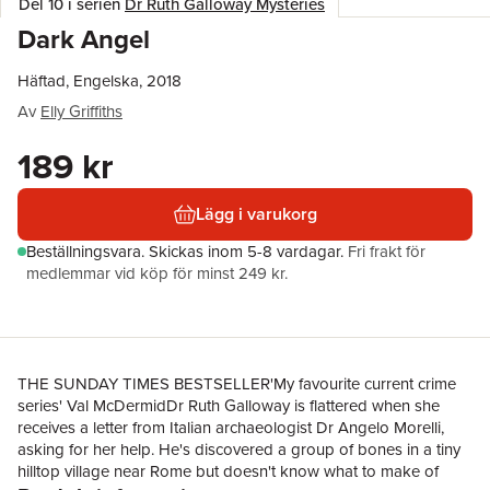
Del 10 i serien
Dr Ruth Galloway Mysteries
Dark Angel
Häftad, Engelska, 2018
Av
Elly Griffiths
189 kr
Lägg i varukorg
Beställningsvara.
Skickas
inom 5-8 vardagar
.
Fri frakt för
medlemmar vid köp för minst 249 kr.
THE SUNDAY TIMES BESTSELLER'My favourite current crime
series' Val McDermidDr Ruth Galloway is flattered when she
receives a letter from Italian archaeologist Dr Angelo Morelli,
asking for her help. He's discovered a group of bones in a tiny
hilltop village near Rome but doesn't know what to make of