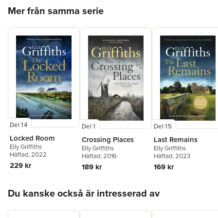
Hoppa över listan
Mer från samma serie
Del 14
Del 1
Del 15
Locked Room
Crossing Places
Last Remains
Elly Griffiths
Elly Griffiths
Elly Griffiths
Häftad
, 2022
Häftad
, 2016
Häftad
, 2023
229 kr
189 kr
169 kr
Hoppa över listan
Du kanske också är intresserad av