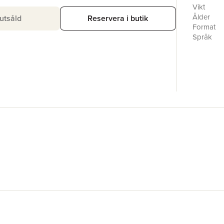
Vikt
Ålder
utsåld
Reservera i butik
Format
Språk
Läsålder
Serie
Antal sid
Upplaga
Förlag
Illustratör
ISBN
Miljömärk
Originaltit
Översätta