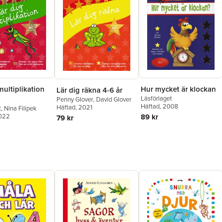
multiplikation
Hur mycket är klockan
Lär dig räkna 4-6 år
Läsförlaget
Penny Glover
,
David Glover
Häftad
, 2008
Häftad
, 2021
t
,
Nina Filipek
2022
89 kr
79 kr