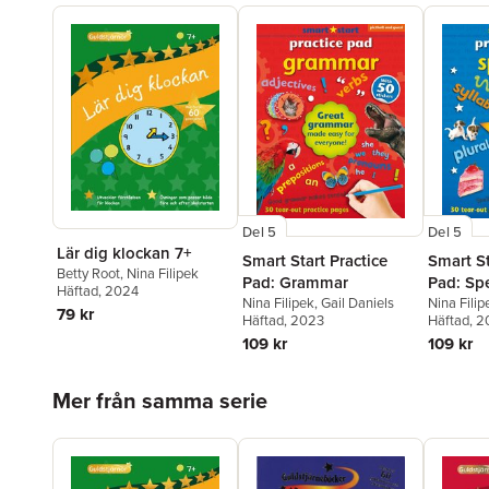
Del 5
Del 5
Lär dig klockan 7+
Smart Start Practice
Smart St
Betty Root
,
Nina Filipek
Pad: Grammar
Pad: Spe
Häftad
, 2024
Nina Filipek
,
Gail Daniels
Nina Filip
79 kr
Häftad
, 2023
Häftad
, 
109 kr
109 kr
Hoppa över listan
Mer från samma serie