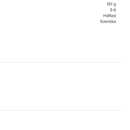
151 g
3-6
Häftad
Svenska
3-6
Guldstjärneböcker
or
32
1
Tukan Förlag
Simon Abbot
,
Adam Linley
9789180376020
ning
FSC
el
Gold stars: Keep On Counting Ages 4-5
re
Emma Eronson