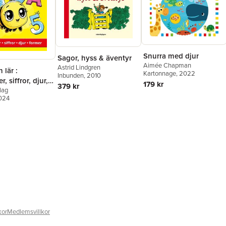
Snurra med djur
Sagor, hyss & äventyr
Aimée Chapman
Astrid Lindgren
 lär :
Kartonnage
, 2022
Inbunden
, 2010
, siffror, djur,
179 kr
379 kr
lag
2024
kor
Medlemsvillkor