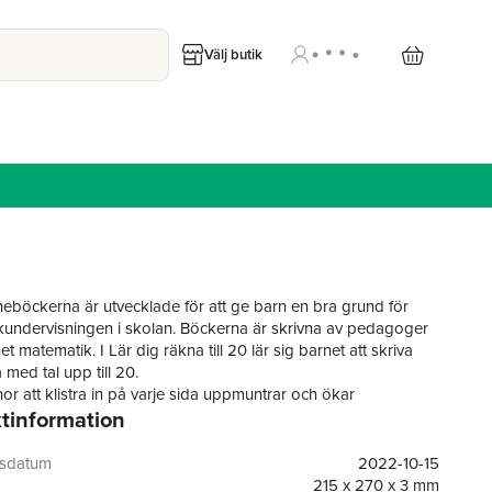
Välj butik
neböckerna är utvecklade för att ge barn en bra grund för
undervisningen i skolan. Böckerna är skrivna av pedagoger
 matematik. I Lär dig räkna till 20 lär sig barnet att skriva
med tal upp till 20.
or att klistra in på varje sida uppmuntrar och ökar
tinformation
nen. Vägledning och tips gör det lätt att använda boken på
. Tydliga uppgifter med färgglada illustrationer gör
n lätt och rolig.
gsdatum
2022-10-15
215 x 270 x 3 mm