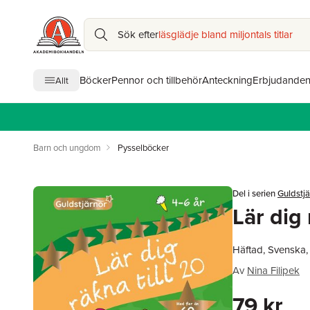
Sök efter
läsglädje bland miljontals titlar
Böcker
Pennor och tillbehör
Anteckning
Erbjudande
Allt
Barn och ungdom
Pysselböcker
Del i serien
Guldstj
Lär dig 
Häftad, Svenska
Av
Nina Filipek
79 kr