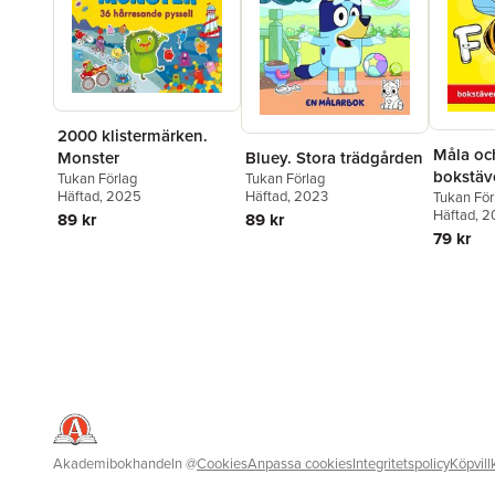
2000 klistermärken.
Måla och
Monster
Bluey. Stora trädgården
bokstäver
Tukan Förlag
Tukan Förlag
Häftad
, 2025
Häftad
, 2023
former
Tukan För
Häftad
, 
89 kr
89 kr
79 kr
Akademibokhandeln
@
Cookies
Anpassa cookies
Integritetspolicy
Köpvill