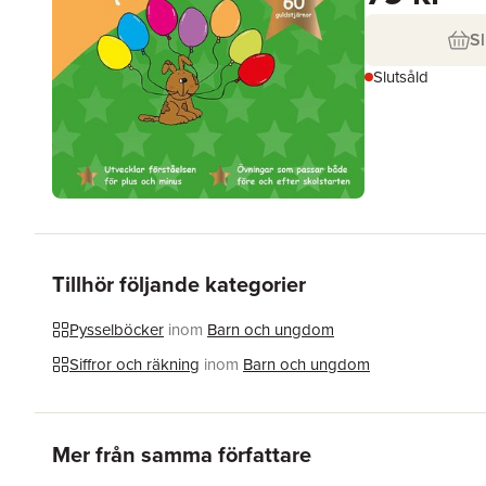
Sl
Slutsåld
Tillhör följande kategorier
Pysselböcker
inom
Barn och ungdom
Siffror och räkning
inom
Barn och ungdom
Hoppa över listan
Mer från samma författare