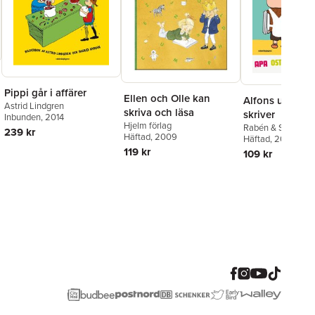
Pippi går i affärer
Ellen och Olle kan
Alfons upptäck
Astrid Lindgren
skriva och läsa
skriver
Inbunden
, 2014
Hjelm förlag
Rabén & Sjögren
239 kr
Häftad
, 2009
Häftad
, 2021
119 kr
109 kr