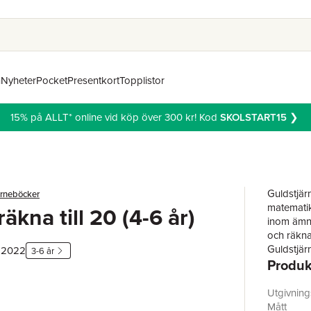
n
Nyheter
Pocket
Presentkort
Topplistor
15% på ALLT* online vid köp över 300 kr! Kod
SKOLSTART15
❯
Guldstjär
ärneböcker
matematik
räkna till 20 (4-6 år)
inom ämnet
och räkna 
Guldstjärn
, 2022
3-6 år
Produk
motivatio
bästa sätt
inlärninge
Utgivnin
Mått