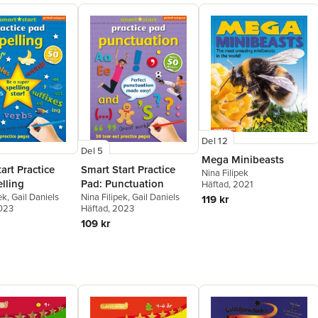
Del 12
Del 5
Mega Minibeasts
art Practice
Smart Start Practice
Nina Filipek
lling
Pad: Punctuation
Häftad
, 2021
ek
,
Gail Daniels
Nina Filipek
,
Gail Daniels
119 kr
2023
Häftad
, 2023
109 kr