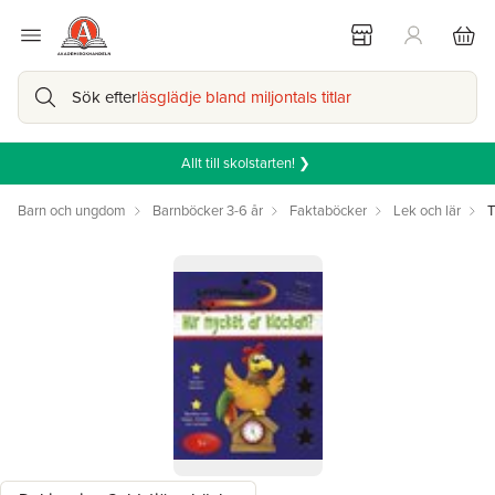
Sök efter
läsglädje bland miljontals titlar
Allt till skolstarten! ❯
Barn och ungdom
Barnböcker 3-6 år
Faktaböcker
Lek och lär
T