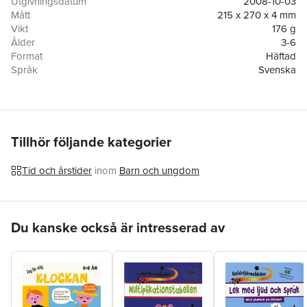
Utgivningsdatum
2008-10-03
Mått
215 x 270 x 4 mm
Vikt
176 g
Ålder
3-6
Format
Häftad
Språk
Svenska
Läsålder
3-6
Serie
Guldstjärneböcker
Antal sidor
32
Förlag
Läsförlaget
Illustratör
Simon Abbott
Tillhör följande kategorier
ISBN
9789179026226
Tid och årstider
inom
Barn och ungdom
Hoppa över listan
Du kanske också är intresserad av