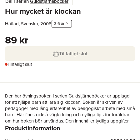
Del i serien
Guldstjärneböcker
Hur mycket är klockan
Häftad, Svenska, 2008
3-6 år
89 kr
Tillfälligt slut
Tillfälligt slut
Den här övningsboken i serien Guldstjärneböcker är upplagd
för att hjälpa barn att lära sig klockan. Boken är skriven av
pedagoger med lång erfarenhet av peagogiskt arbete med små
barn. Här finns också vägledning och nyttiga tips för föräldrar
om hur boken bör användas. Den innehåller tydliga uppgifter
Produktinformation
med färgglada teckningar som gör inlärningen lätt och rolig. Lär
barnen klockan. Berättar om dagar, månader och årstider. Ålder
5+