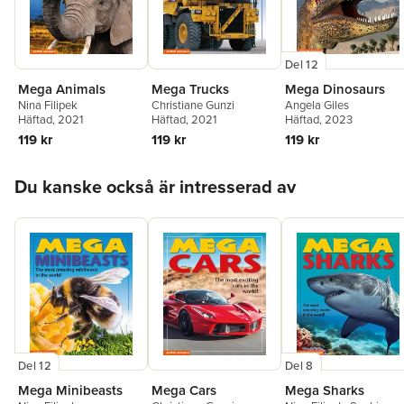
Del 12
Mega Animals
Mega Trucks
Mega Dinosaurs
Nina Filipek
Christiane Gunzi
Angela Giles
Häftad
, 2021
Häftad
, 2021
Häftad
, 2023
119 kr
119 kr
119 kr
Hoppa över listan
Du kanske också är intresserad av
Del 12
Del 8
Mega Minibeasts
Mega Cars
Mega Sharks