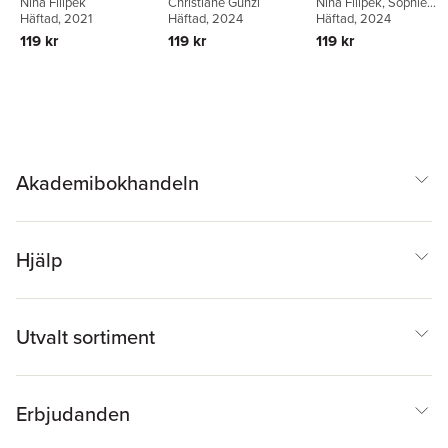
Nina Filipek
Christiane Gunzi
Nina Filipek
,
Sophie
Häftad
, 2021
Häftad
, 2024
Giles
Häftad
, 2024
119 kr
119 kr
119 kr
Akademibokhandeln
Hjälp
Utvalt sortiment
Erbjudanden