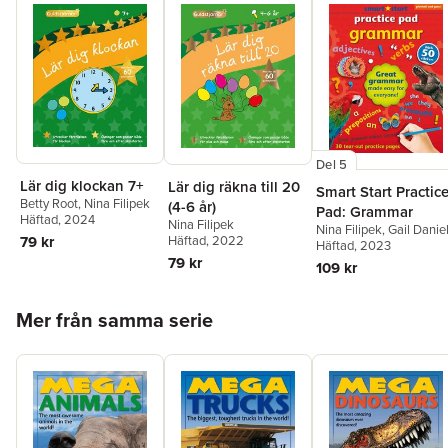
Del 5
Lär dig klockan 7+
Lär dig räkna till 20
Smart Start Practic
Betty Root
,
Nina Filipek
(4-6 år)
Pad: Grammar
Häftad
, 2024
Nina Filipek
Nina Filipek
,
Gail Danie
Häftad
, 2022
79 kr
Häftad
, 2023
79 kr
109 kr
Hoppa över listan
Mer från samma serie