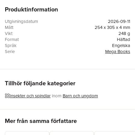
Produktinformation
Utgivningsdatum
2026-09-11
Mått
254 x 305 x 4 mm
Vikt
248 g
Format
Häftad
Språk
Engelska
Serie
Mega Books
Antal sidor
32
Förlag
Picthall and Gunzi (an imprint of Award Publications
Limited)
ISBN
9781912646418
Tillhör följande kategorier
Insekter och spindlar
inom
Barn och ungdom
Hoppa över listan
Mer från samma författare