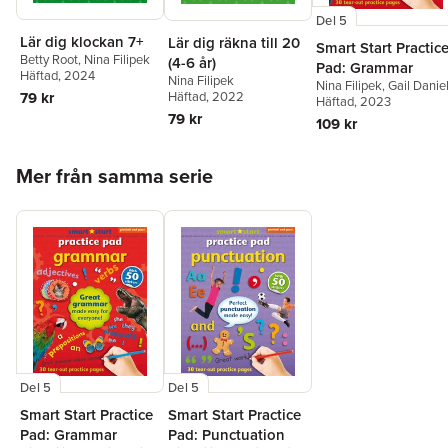
Del 5
Lär dig klockan 7+
Lär dig räkna till 20
Smart Start Practic
Betty Root
,
Nina Filipek
(4-6 år)
Pad: Grammar
Häftad
, 2024
Nina Filipek
Nina Filipek
,
Gail Danie
Häftad
, 2022
79 kr
Häftad
, 2023
79 kr
109 kr
Hoppa över listan
Mer från samma serie
Del 5
Del 5
Smart Start Practice
Smart Start Practice
Pad: Grammar
Pad: Punctuation