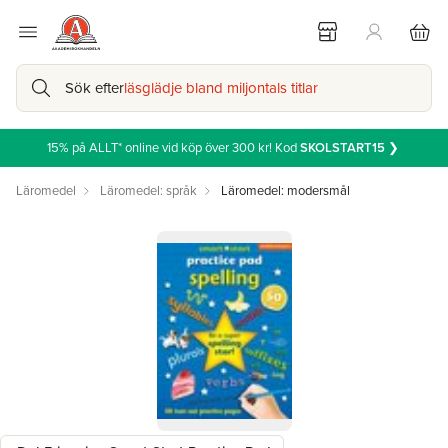
Sök efter
läsglädje bland miljontals titlar
15% på ALLT* online vid köp över 300 kr! Kod
SKOLSTART15
❯
Läromedel
Läromedel: språk
Läromedel: modersmål