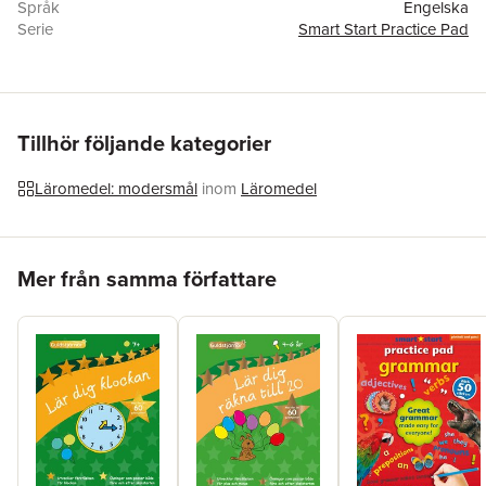
Språk
Engelska
Serie
Smart Start Practice Pad
Antal sidor
64
Förlag
Award Publications Ltd
ISBN
9781909763838
Tillhör följande kategorier
Läromedel: modersmål
inom
Läromedel
Hoppa över listan
Mer från samma författare