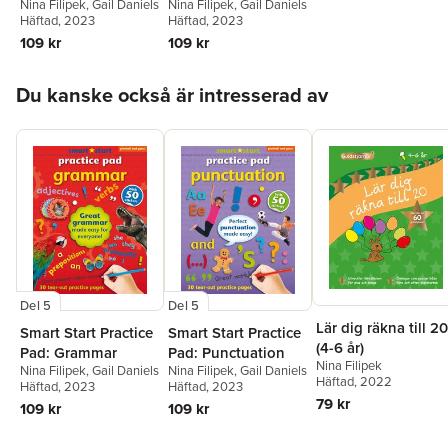
Nina Filipek
,
Gail Daniels
Nina Filipek
,
Gail Daniels
Häftad
, 2023
Häftad
, 2023
109 kr
109 kr
Hoppa över listan
Du kanske också är intresserad av
Del 5
Del 5
Lär dig räkna till 20
Smart Start Practice
Smart Start Practice
(4-6 år)
Pad: Grammar
Pad: Punctuation
Nina Filipek
Nina Filipek
,
Gail Daniels
Nina Filipek
,
Gail Daniels
Häftad
, 2022
Häftad
, 2023
Häftad
, 2023
79 kr
109 kr
109 kr