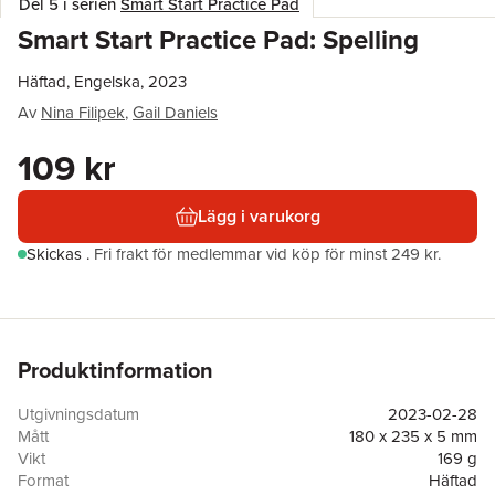
Del 5 i serien
Smart Start Practice Pad
Smart Start Practice Pad: Spelling
Häftad, Engelska, 2023
Av
Nina Filipek
,
Gail Daniels
109 kr
Lägg i varukorg
Skickas
.
Fri frakt för medlemmar vid köp för minst 249 kr.
Produktinformation
Utgivningsdatum
2023-02-28
Mått
180 x 235 x 5 mm
Vikt
169 g
Format
Häftad