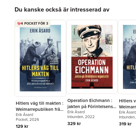
Hoppa över listan
Du kanske också är intresserad av
4 POCKET FÖR 3
Operation Eichmann :
Hitlers 
Hitlers väg till makten :
jakten på Förintelsens
Weimarr
Weimarrepubliken från
Erik Åsard
organisatör
Erik Åsar
demokrat
Erik Åsard
demokrati till diktatur
Inbunden
, 2022
Inbunden
Pocket
, 2026
329 kr
319 kr
129 kr