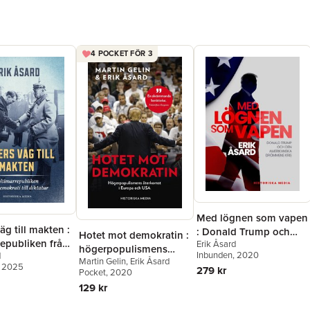
4 POCKET FÖR 3
Med lögnen som vapen
väg till makten :
: Donald Trump och
Hotet mot demokratin :
epubliken från
Erik Åsard
den amerikanska
högerpopulismens
Inbunden
, 2020
d
i till diktatur
drömmens kris
Martin Gelin
,
Erik Åsard
återkomst i Europa och
, 2025
279 kr
Pocket
, 2020
USA
129 kr