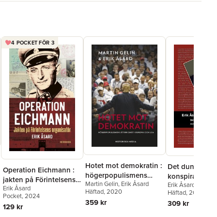
gs Allehanda
nande och läsvärd bok.«
Hemmets Vän
rligen aktuell bok på grund av de många
4 POCKET FÖR 3
ionsteorier som populariserats på senare år, inte minst genom
 Erik Åsards bok är en saklig men läsvänlig och högintressant
g av exempelvis mordet på John F. Kennedy och
ackerna 9/11.« Bloggen
Militärt med Gyllenhaal
Hotet mot demokratin :
Det dunkelt tän
Operation Eichmann :
högerpopulismens
konspirationst
jakten på Förintelsens
Martin Gelin
,
Erik Åsard
återkomst i Europa och
Erik Åsard
om morden på 
Erik Åsard
organisatör
Häftad
, 2020
Häftad
, 2010
USA
Kennedy och O
Pocket
, 2024
359 kr
309 kr
Palme
129 kr