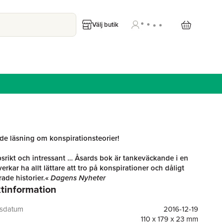
Välj butik
de läsning om konspirationsteorier!
rikt och intressant … Åsards bok är tankeväckande i en
verkar ha allt lättare att tro på konspirationer och dåligt
rade historier.«
Dagens Nyheter
tinformation
v Anne Frank? Vad orsakade Dag Hammarskjölds död? Och
 egentligen bakom terrorist-attackerna den 11 september 2001?
gsdatum
2016-12-19
storiska gåtor som fortfarande debatteras och omgärdas av
110 x 179 x 23 mm