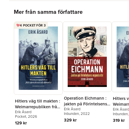
Hoppa över listan
Mer från samma författare
4 POCKET FÖR 3
Operation Eichmann :
Hitlers 
Hitlers väg till makten :
jakten på Förintelsens
Weimarr
Weimarrepubliken från
Erik Åsard
organisatör
Erik Åsar
demokrat
Erik Åsard
demokrati till diktatur
Inbunden
, 2022
Inbunden
Pocket
, 2026
329 kr
319 kr
129 kr