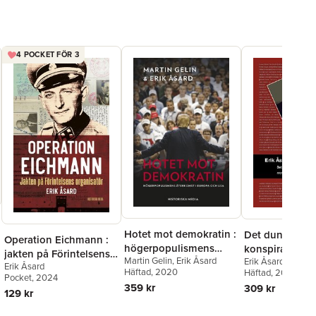
4 POCKET FÖR 3
Hotet mot demokratin :
Det dunkelt tän
Operation Eichmann :
högerpopulismens
konspirationst
jakten på Förintelsens
Martin Gelin
,
Erik Åsard
återkomst i Europa och
Erik Åsard
om morden på 
Erik Åsard
organisatör
Häftad
, 2020
Häftad
, 2010
USA
Kennedy och O
Pocket
, 2024
359 kr
309 kr
Palme
129 kr