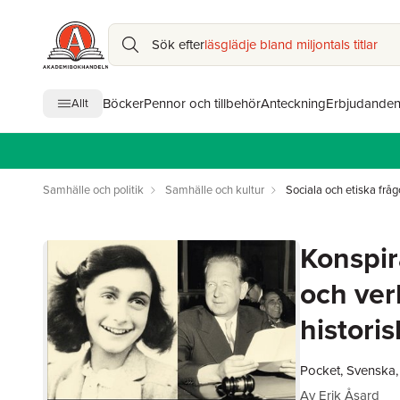
Sök efter
läsglädje bland miljontals titlar
Böcker
Pennor och tillbehör
Anteckning
Erbjudande
Allt
Samhälle och politik
Samhälle och kultur
Sociala och etiska fråg
Konspir
och ver
histori
Pocket, Svenska,
Av
Erik Åsard