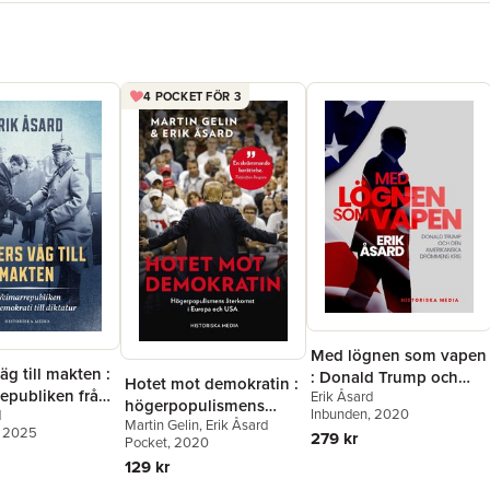
Skarabor
»En spän
»En synne
4 POCKET FÖR 3
konspirat
internet.
genomgån
terroratt
Med lögnen som vapen
väg till makten :
: Donald Trump och
Hotet mot demokratin :
epubliken från
Erik Åsard
den amerikanska
högerpopulismens
Inbunden
, 2020
d
i till diktatur
drömmens kris
Martin Gelin
,
Erik Åsard
återkomst i Europa och
, 2025
279 kr
Pocket
, 2020
USA
129 kr